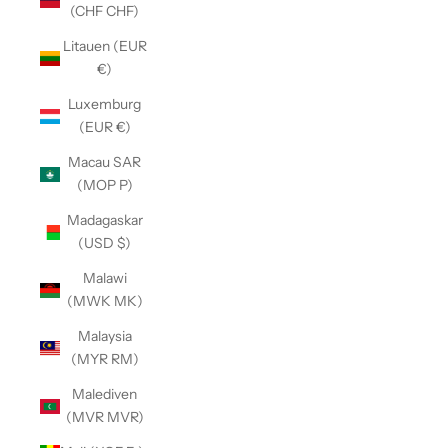
(CHF CHF)
Litauen (EUR
€)
Luxemburg
(EUR €)
Macau SAR
(MOP P)
Madagaskar
(USD $)
Malawi
(MWK MK)
Malaysia
(MYR RM)
Malediven
(MVR MVR)