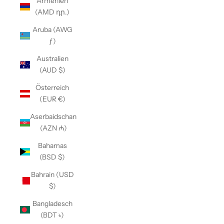
Armenien
(AMD դր.)
Aruba (AWG
ƒ)
Australien
(AUD $)
Österreich
(EUR €)
Aserbaidschan
(AZN ₼)
Bahamas
(BSD $)
Bahrain (USD
$)
Bangladesch
(BDT ৳)