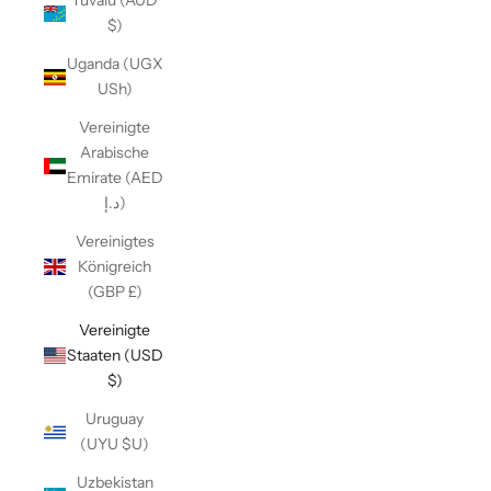
Tuvalu (AUD
$)
Uganda (UGX
USh)
Vereinigte
Arabische
Emirate (AED
د.إ)
Vereinigtes
Königreich
(GBP £)
Vereinigte
Staaten (USD
$)
Uruguay
(UYU $U)
Uzbekistan