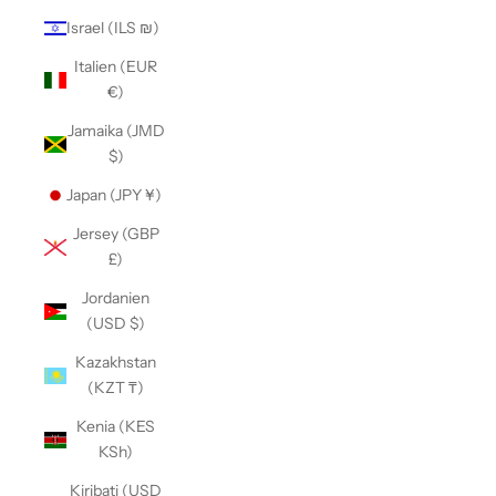
Israel (ILS ₪)
Italien (EUR
€)
Jamaika (JMD
$)
Japan (JPY ¥)
Jersey (GBP
£)
Jordanien
(USD $)
Kazakhstan
(KZT ₸)
Kenia (KES
KSh)
Kiribati (USD