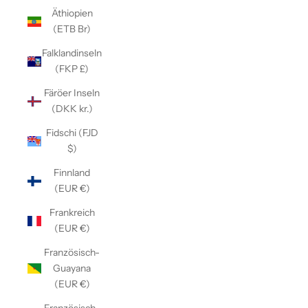
Äthiopien
(ETB Br)
Falklandinseln
(FKP £)
Färöer Inseln
(DKK kr.)
Fidschi (FJD
$)
Finnland
(EUR €)
Frankreich
(EUR €)
Französisch-
Guayana
(EUR €)