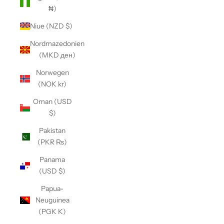
₦)
Niue (NZD $)
Nordmazedonien
(MKD ден)
Norwegen
(NOK kr)
Oman (USD
$)
Pakistan
(PKR ₨)
Panama
(USD $)
Papua-
Neuguinea
(PGK K)