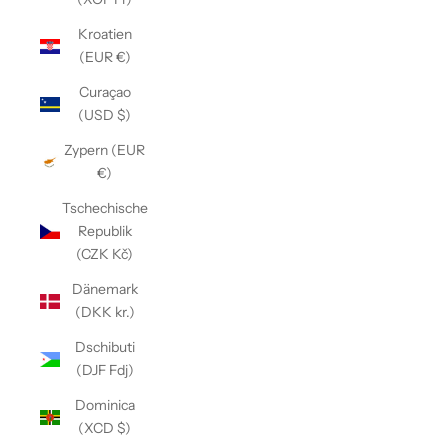
Kroatien
(EUR €)
Curaçao
(USD $)
Zypern (EUR
€)
Tschechische
Republik
(CZK Kč)
Dänemark
(DKK kr.)
Dschibuti
(DJF Fdj)
Dominica
(XCD $)