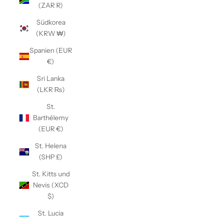
(ZAR R)
Südkorea
(KRW ₩)
Spanien (EUR
€)
Sri Lanka
(LKR ₨)
St.
Barthélemy
(EUR €)
St. Helena
(SHP £)
St. Kitts und
Nevis (XCD
$)
St. Lucia