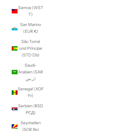
Samoa (WST
T)
San Marino
(EUR €)
São Tomé
und Príncipe
(STD Db)
Saudi-
Arabien (SAR
ر.س)
Senegal (XOF
Fr)
Serbien (RSD
РСД)
Seychellen
(SCR ₨)