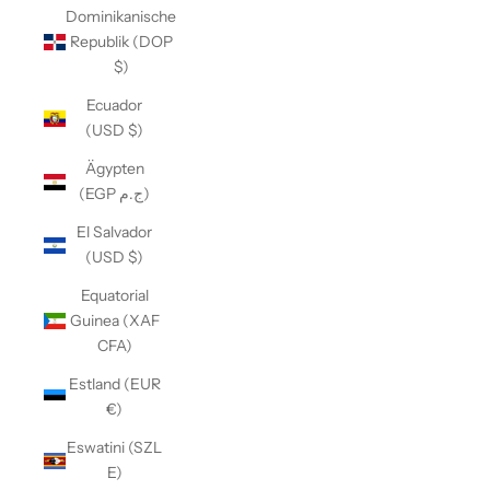
Dominikanische
Republik (DOP
$)
Ecuador
(USD $)
Ägypten
(EGP ج.م)
El Salvador
(USD $)
Equatorial
Guinea (XAF
CFA)
Estland (EUR
€)
Eswatini (SZL
E)