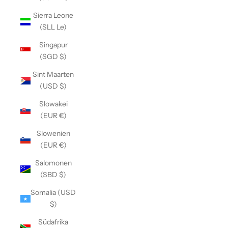
Sierra Leone
(SLL Le)
Singapur
(SGD $)
Sint Maarten
(USD $)
Slowakei
(EUR €)
Slowenien
(EUR €)
Salomonen
(SBD $)
Somalia (USD
$)
Südafrika