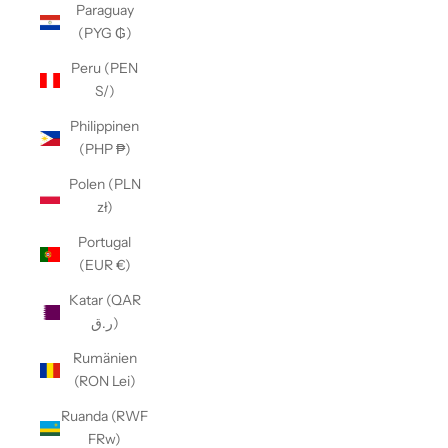
Paraguay
(PYG ₲)
Peru (PEN
S/)
Philippinen
(PHP ₱)
Polen (PLN
zł)
Portugal
(EUR €)
Katar (QAR
ر.ق)
Rumänien
(RON Lei)
Ruanda (RWF
FRw)