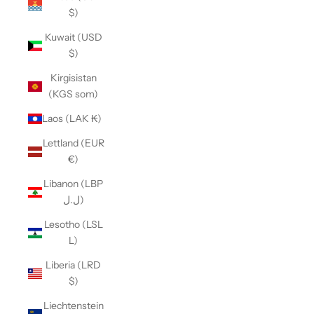
$)
Kuwait (USD
$)
Kirgisistan
(KGS som)
Laos (LAK ₭)
Lettland (EUR
€)
Libanon (LBP
ل.ل)
Lesotho (LSL
L)
Liberia (LRD
$)
Liechtenstein