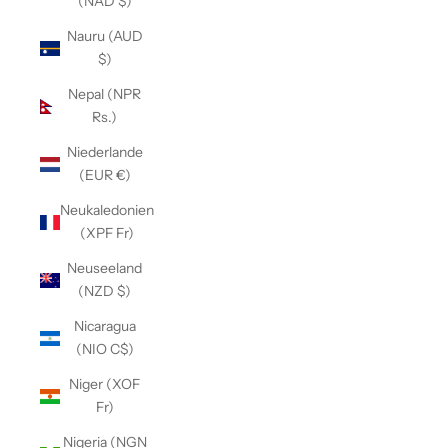
(NAD $)
Nauru (AUD
$)
Nepal (NPR
Rs.)
Niederlande
(EUR €)
Neukaledonien
(XPF Fr)
Neuseeland
(NZD $)
Nicaragua
(NIO C$)
Niger (XOF
Fr)
Nigeria (NGN