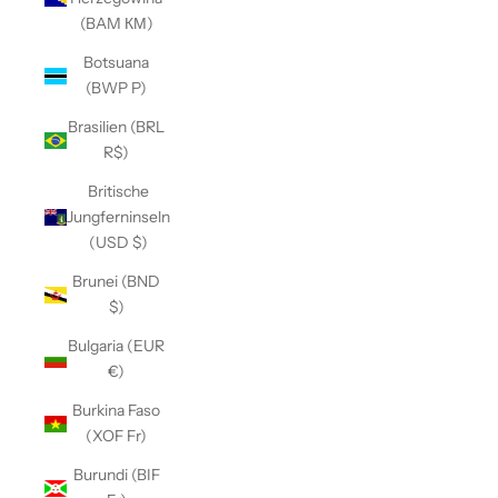
(BAM КМ)
Botsuana
(BWP P)
Brasilien (BRL
R$)
Britische
Jungferninseln
(USD $)
Brunei (BND
$)
Bulgaria (EUR
€)
Burkina Faso
(XOF Fr)
Burundi (BIF