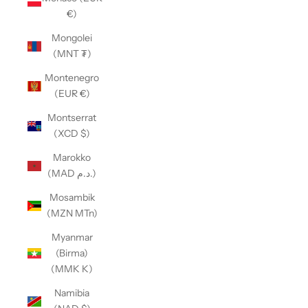
€)
Mongolei
(MNT ₮)
Montenegro
(EUR €)
Montserrat
(XCD $)
Marokko
(MAD د.م.)
Mosambik
(MZN MTn)
Myanmar
(Birma)
(MMK K)
Namibia