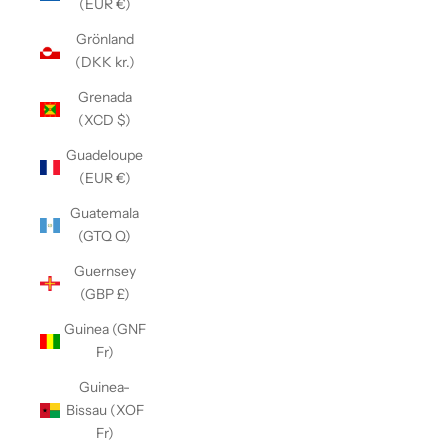
(EUR €)
Grönland
(DKK kr.)
Grenada
(XCD $)
Guadeloupe
(EUR €)
Guatemala
(GTQ Q)
Guernsey
(GBP £)
Guinea (GNF
Fr)
Guinea-
Bissau (XOF
Fr)