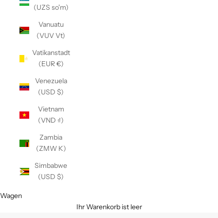
(UZS so'm)
Vanuatu
(VUV Vt)
Vatikanstadt
(EUR €)
Venezuela
(USD $)
Vietnam
(VND ₫)
Zambia
(ZMW K)
Simbabwe
(USD $)
Wagen
Ihr Warenkorb ist leer