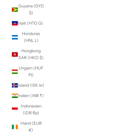
Guyana (GYD
$)
Haiti (HTG G)
Honduras
(HNL L)
Hongkong
SAR (HKD $)
Ungarn (HUF
Ft)
Island (ISK kr)
Indien (INR ₹)
Indonesien
(IDR Rp)
Irland (EUR
€)