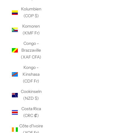
Kolumbien
(COP $)
Komoren
(KMF Fr)
Congo -
Brazzaville
(XAF CFA)
Kongo -
Kinshasa
(CDF Fr)
Cookinseln
(NZD $)
Costa Rica
(CRC ₡)
Côte d'Ivoire
(XOF Fr)