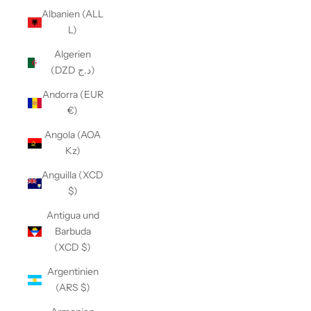
Albanien (ALL
L)
Algerien
(DZD د.ج)
Andorra (EUR
€)
Angola (AOA
Kz)
Anguilla (XCD
$)
Antigua und
Barbuda
(XCD $)
Argentinien
(ARS $)