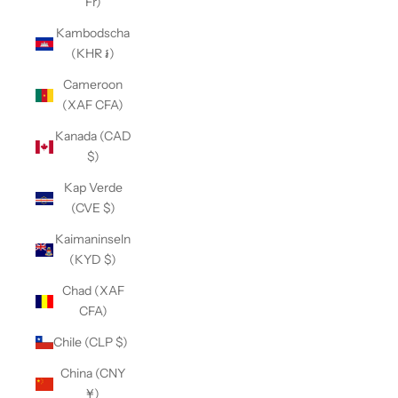
Fr)
Kambodscha
(KHR ៛)
Cameroon
(XAF CFA)
Kanada (CAD
$)
Kap Verde
(CVE $)
Kaimaninseln
(KYD $)
Chad (XAF
CFA)
Chile (CLP $)
China (CNY
¥)