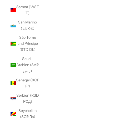
Samoa (WST
T)
San Marino
(EUR €)
São Tomé
und Príncipe
(STD Db)
Saudi-
Arabien (SAR
ر.س)
Senegal (XOF
Fr)
Serbien (RSD
РСД)
Seychellen
(SCR ₨)