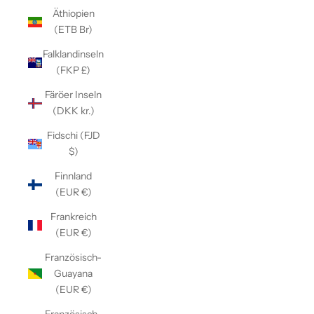
Äthiopien
(ETB Br)
Falklandinseln
(FKP £)
Färöer Inseln
(DKK kr.)
Fidschi (FJD
$)
Finnland
(EUR €)
Frankreich
(EUR €)
Französisch-
Guayana
(EUR €)