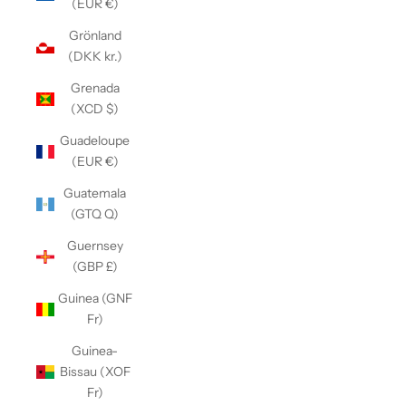
(EUR €)
Grönland
(DKK kr.)
Grenada
(XCD $)
Guadeloupe
(EUR €)
Guatemala
(GTQ Q)
Guernsey
(GBP £)
Guinea (GNF
Fr)
Guinea-
Bissau (XOF
Fr)