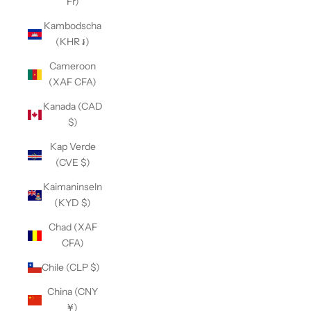
Fr)
Kambodscha
(KHR ៛)
Cameroon
(XAF CFA)
Kanada (CAD
$)
Kap Verde
(CVE $)
Kaimaninseln
(KYD $)
Chad (XAF
CFA)
Chile (CLP $)
China (CNY
¥)