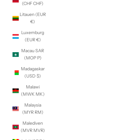
(CHF CHF)
Litauen (EUR
€)
Luxemburg
(EUR €)
Macau SAR
(MOP P)
Madagaskar
(USD $)
Malawi
(MWK MK)
Malaysia
(MYR RM)
Malediven
(MVR MVR)