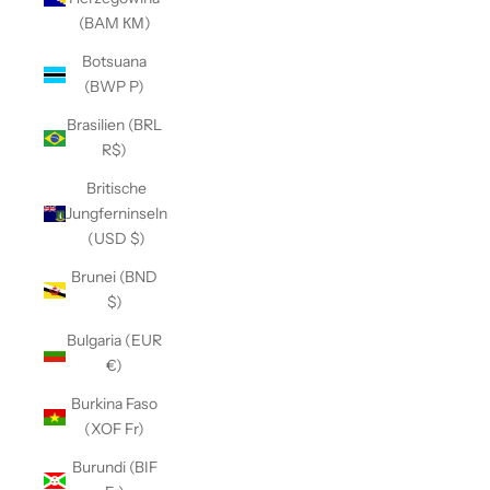
(BAM КМ)
Botsuana
(BWP P)
Brasilien (BRL
R$)
Britische
Jungferninseln
(USD $)
Brunei (BND
$)
Bulgaria (EUR
€)
Burkina Faso
(XOF Fr)
Burundi (BIF