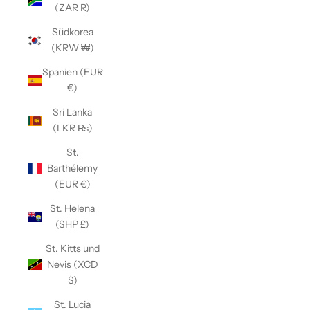
(ZAR R)
Südkorea
(KRW ₩)
Spanien (EUR
€)
Sri Lanka
(LKR ₨)
St.
Barthélemy
(EUR €)
St. Helena
(SHP £)
St. Kitts und
Nevis (XCD
$)
St. Lucia