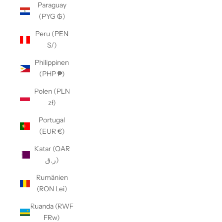
Paraguay
(PYG ₲)
Peru (PEN
S/)
Philippinen
(PHP ₱)
Polen (PLN
zł)
Portugal
(EUR €)
Katar (QAR
ر.ق)
Rumänien
(RON Lei)
Ruanda (RWF
FRw)