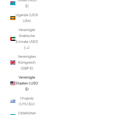
Tuvalu (AUD
$)
Uganda (UGX
USh)
Vereinigte
Arabische
Emirate (AED
د.إ)
Vereinigtes
Königreich
(GBP £)
Vereinigte
Staaten (USD
$)
Uruguay
(UYU $U)
Uzbekistan