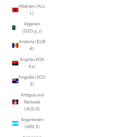
Albanien (ALL
L)
Algerien
(DZD د.ج)
Andorra (EUR
€)
Angola (AOA
Kz)
Anguilla (XCD
$)
Antigua und
Barbuda
(XCD $)
Argentinien
(ARS $)