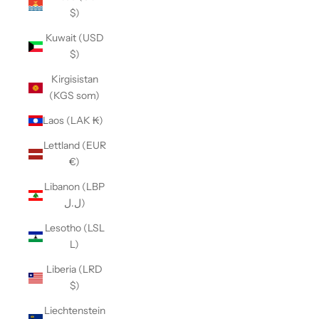
$)
Kuwait (USD
$)
Kirgisistan
(KGS som)
Laos (LAK ₭)
Lettland (EUR
€)
Libanon (LBP
ل.ل)
Lesotho (LSL
L)
Liberia (LRD
$)
Liechtenstein