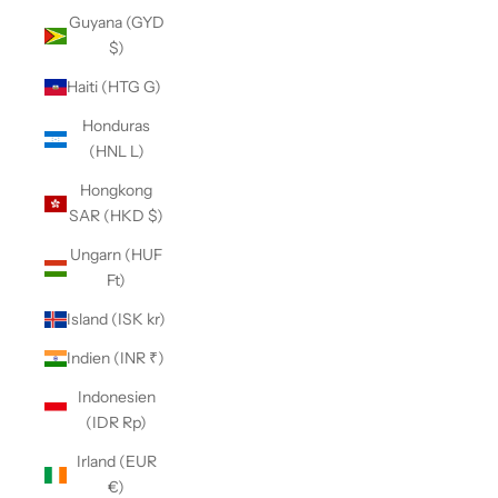
Guyana (GYD
$)
Haiti (HTG G)
Honduras
(HNL L)
Hongkong
SAR (HKD $)
Ungarn (HUF
Ft)
Island (ISK kr)
Indien (INR ₹)
Indonesien
(IDR Rp)
Irland (EUR
€)