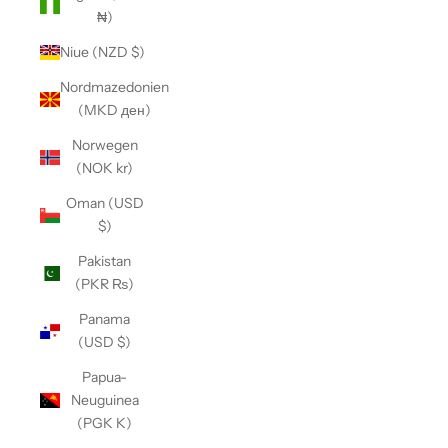
₦)
Niue (NZD $)
Nordmazedonien
(MKD ден)
Norwegen
(NOK kr)
Oman (USD
$)
Pakistan
(PKR ₨)
Panama
(USD $)
Papua-
Neuguinea
(PGK K)