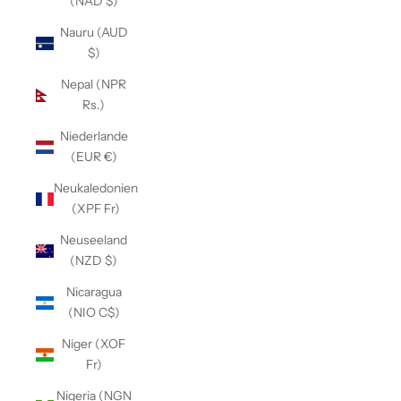
(NAD $)
Nauru (AUD
$)
Nepal (NPR
Rs.)
Niederlande
(EUR €)
Neukaledonien
(XPF Fr)
Neuseeland
(NZD $)
Nicaragua
(NIO C$)
Niger (XOF
Fr)
Nigeria (NGN