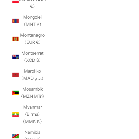
€)
Mongolei
(MNT ₮)
Montenegro
(EUR €)
Montserrat
(XCD $)
Marokko
(MAD د.م.)
Mosambik
(MZN MTn)
Myanmar
(Birma)
(MMK K)
Namibia