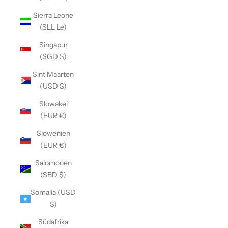
Sierra Leone
(SLL Le)
Singapur
(SGD $)
Sint Maarten
(USD $)
Slowakei
(EUR €)
Slowenien
(EUR €)
Salomonen
(SBD $)
Somalia (USD
$)
Südafrika