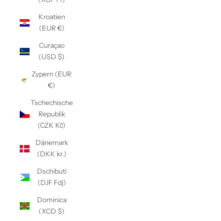
Kroatien
(EUR €)
Curaçao
(USD $)
Zypern (EUR
€)
Tschechische
Republik
(CZK Kč)
Dänemark
(DKK kr.)
Dschibuti
(DJF Fdj)
Dominica
(XCD $)