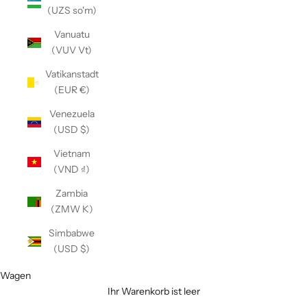
(UZS so'm)
Vanuatu
(VUV Vt)
Vatikanstadt
(EUR €)
Venezuela
(USD $)
Vietnam
(VND ₫)
Zambia
(ZMW K)
Simbabwe
(USD $)
Wagen
Ihr Warenkorb ist leer