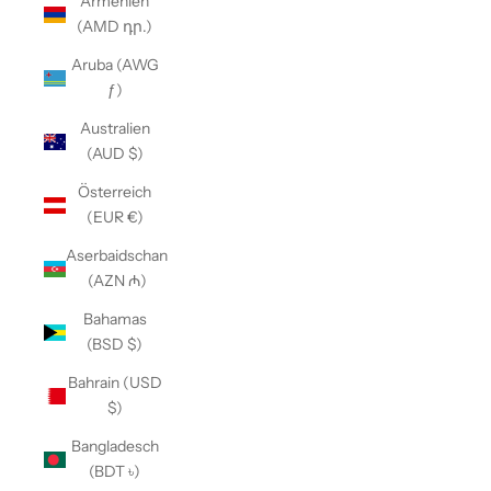
Armenien
(AMD դր.)
Aruba (AWG
ƒ)
Australien
(AUD $)
Österreich
(EUR €)
Aserbaidschan
(AZN ₼)
Bahamas
(BSD $)
Bahrain (USD
$)
Bangladesch
(BDT ৳)