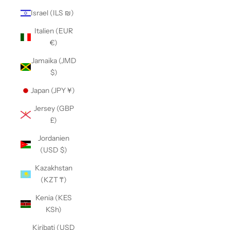
Israel (ILS ₪)
Italien (EUR
€)
Jamaika (JMD
$)
Japan (JPY ¥)
Jersey (GBP
£)
Jordanien
(USD $)
Kazakhstan
(KZT ₸)
Kenia (KES
KSh)
Kiribati (USD