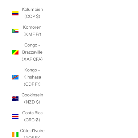
Kolumbien
(COP $)
Komoren
(KMF Fr)
Congo -
Brazzaville
(XAF CFA)
Kongo -
Kinshasa
(CDF Fr)
Cookinseln
(NZD $)
Costa Rica
(CRC ₡)
Côte d'Ivoire
(XOF Fr)