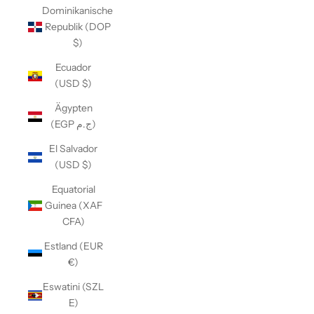
Dominikanische
Republik (DOP
$)
Ecuador
(USD $)
Ägypten
(EGP ج.م)
El Salvador
(USD $)
Equatorial
Guinea (XAF
CFA)
Estland (EUR
€)
Eswatini (SZL
E)