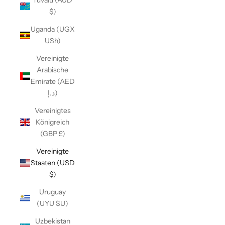
Tuvalu (AUD
$)
Uganda (UGX
USh)
Vereinigte
Arabische
Emirate (AED
د.إ)
Vereinigtes
Königreich
(GBP £)
Vereinigte
Staaten (USD
$)
Uruguay
(UYU $U)
Uzbekistan