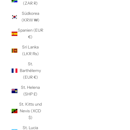
(ZAR R)
Südkorea
(KRW ₩)
Spanien (EUR
€)
Sri Lanka
(LKR ₨)
St.
Barthélemy
(EUR €)
St. Helena
(SHP £)
St. Kitts und
Nevis (XCD
$)
St. Lucia