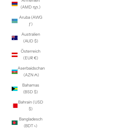
Armenien
(AMD դր.)
Aruba (AWG
ƒ)
Australien
(AUD $)
Österreich
(EUR €)
Aserbaidschan
(AZN ₼)
Bahamas
(BSD $)
Bahrain (USD
$)
Bangladesch
(BDT ৳)