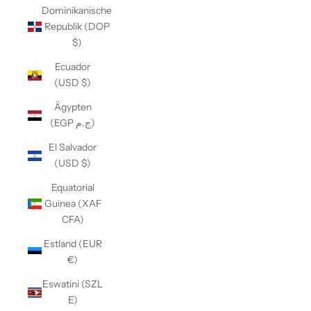
Dominikanische
Republik (DOP
$)
Ecuador
(USD $)
Ägypten
(EGP ج.م)
El Salvador
(USD $)
Equatorial
Guinea (XAF
CFA)
Estland (EUR
€)
Eswatini (SZL
E)