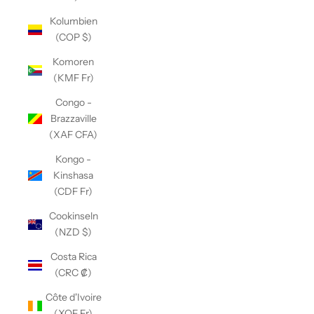
Kolumbien
(COP $)
Komoren
(KMF Fr)
Congo -
Brazzaville
(XAF CFA)
Kongo -
Kinshasa
(CDF Fr)
Cookinseln
(NZD $)
Costa Rica
(CRC ₡)
Côte d'Ivoire
(XOF Fr)