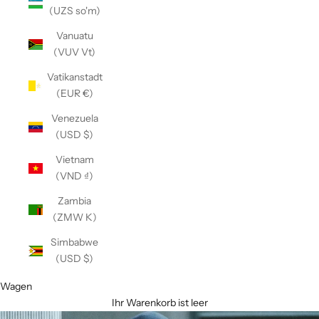
(UZS so'm)
Vanuatu
(VUV Vt)
Vatikanstadt
(EUR €)
Venezuela
(USD $)
Vietnam
(VND ₫)
Zambia
(ZMW K)
Simbabwe
(USD $)
Wagen
Ihr Warenkorb ist leer