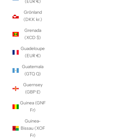
(EUR €)
Grönland
(DKK kr.)
Grenada
(XCD $)
Guadeloupe
(EUR €)
Guatemala
(GTQ Q)
Guernsey
(GBP £)
Guinea (GNF
Fr)
Guinea-
Bissau (XOF
Fr)