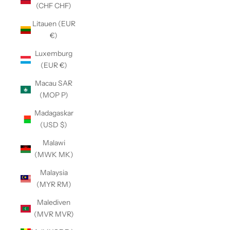
(CHF CHF)
Litauen (EUR
€)
Luxemburg
(EUR €)
Macau SAR
(MOP P)
Madagaskar
(USD $)
Malawi
(MWK MK)
Malaysia
(MYR RM)
Malediven
(MVR MVR)