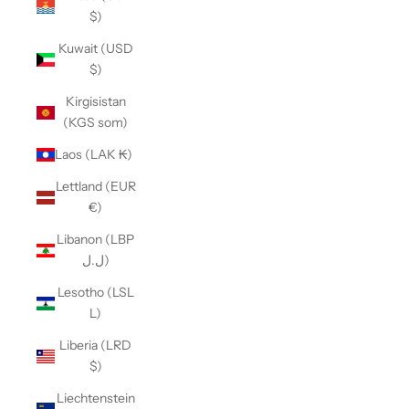
$)
Kuwait (USD
$)
Kirgisistan
(KGS som)
Laos (LAK ₭)
Lettland (EUR
€)
Libanon (LBP
ل.ل)
Lesotho (LSL
L)
Liberia (LRD
$)
Liechtenstein