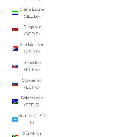
Sierra Leone
(SLL Le)
Singapur
(SGD $)
Sint Maarten
(USD $)
Slowakei
(EUR €)
Slowenien
(EUR €)
Salomonen
(SBD $)
Somalia (USD
$)
Südafrika