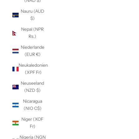
(NAD $)
Nauru (AUD
$)
Nepal (NPR
Rs.)
Niederlande
(EUR €)
Neukaledonien
(XPF Fr)
Neuseeland
(NZD $)
Nicaragua
(NIO C$)
Niger (XOF
Fr)
Nigeria (NGN