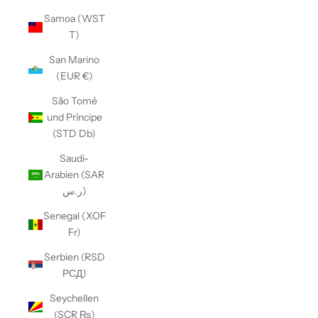
Samoa (WST
T)
San Marino
(EUR €)
São Tomé
und Príncipe
(STD Db)
Saudi-
Arabien (SAR
ر.س)
Senegal (XOF
Fr)
Serbien (RSD
РСД)
Seychellen
(SCR ₨)