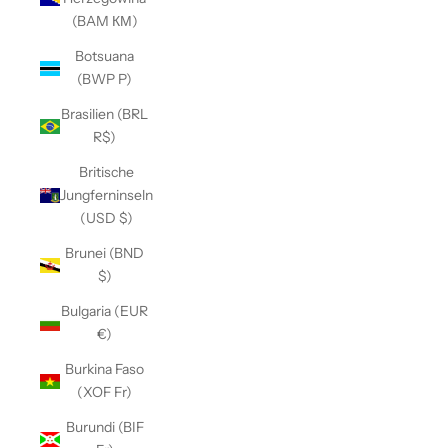
(BAM КМ)
Botsuana
(BWP P)
Brasilien (BRL
R$)
Britische
Jungferninseln
(USD $)
Brunei (BND
$)
Bulgaria (EUR
€)
Burkina Faso
(XOF Fr)
Burundi (BIF