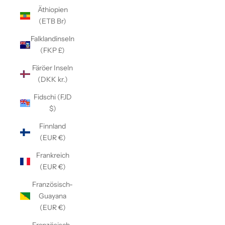
Äthiopien
(ETB Br)
Falklandinseln
(FKP £)
Färöer Inseln
(DKK kr.)
Fidschi (FJD
$)
Finnland
(EUR €)
Frankreich
(EUR €)
Französisch-
Guayana
(EUR €)