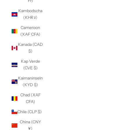
Fr)
Kambodscha
(KHR ៛)
Cameroon
(XAF CFA)
Kanada (CAD
$)
Kap Verde
(CVE $)
Kaimaninseln
(KYD $)
Chad (XAF
CFA)
Chile (CLP $)
China (CNY
¥)