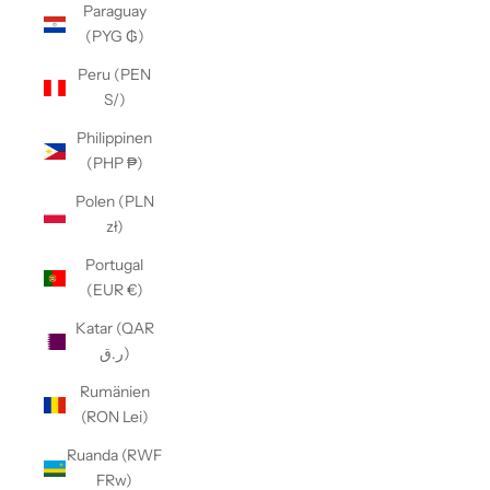
Paraguay
(PYG ₲)
Peru (PEN
S/)
Philippinen
(PHP ₱)
Polen (PLN
zł)
Portugal
(EUR €)
Katar (QAR
ر.ق)
Rumänien
(RON Lei)
Ruanda (RWF
FRw)