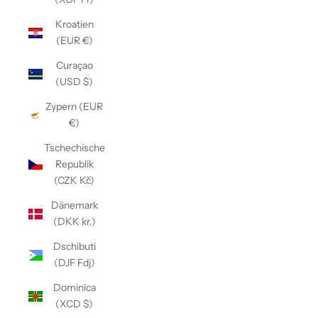
Kroatien
(EUR €)
Curaçao
(USD $)
Zypern (EUR
€)
Tschechische
Republik
(CZK Kč)
Dänemark
(DKK kr.)
Dschibuti
(DJF Fdj)
Dominica
(XCD $)