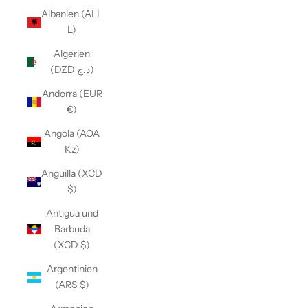
Albanien (ALL
L)
Algerien
(DZD د.ج)
Andorra (EUR
€)
Angola (AOA
Kz)
Anguilla (XCD
$)
Antigua und
Barbuda
(XCD $)
Argentinien
(ARS $)