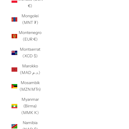
€)
Mongolei
(MNT ₮)
Montenegro
(EUR €)
Montserrat
(XCD $)
Marokko
(MAD د.م.)
Mosambik
(MZN MTn)
Myanmar
(Birma)
(MMK K)
Namibia