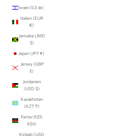
Israel (ILS ₪)
Italien (EUR
€)
Jamaika (JMD
$)
Japan (JPY ¥)
Jersey (GBP
£)
Jordanien
(USD $)
Kazakhstan
(KZT ₸)
Kenia (KES
KSh)
Kiribati (USD