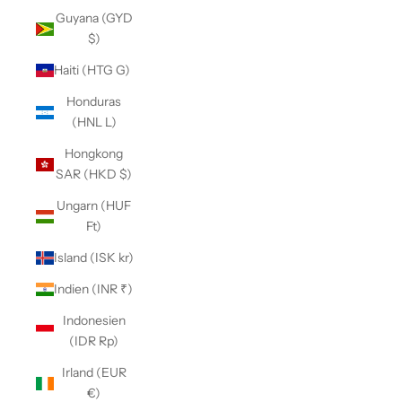
Guyana (GYD
$)
Haiti (HTG G)
Honduras
(HNL L)
Hongkong
SAR (HKD $)
Ungarn (HUF
Ft)
Island (ISK kr)
Indien (INR ₹)
Indonesien
(IDR Rp)
Irland (EUR
€)