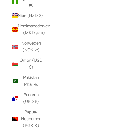
₦)
Niue (NZD $)
Nordmazedonien
(MKD ден)
Norwegen
(NOK kr)
Oman (USD
$)
Pakistan
(PKR ₨)
Panama
(USD $)
Papua-
Neuguinea
(PGK K)