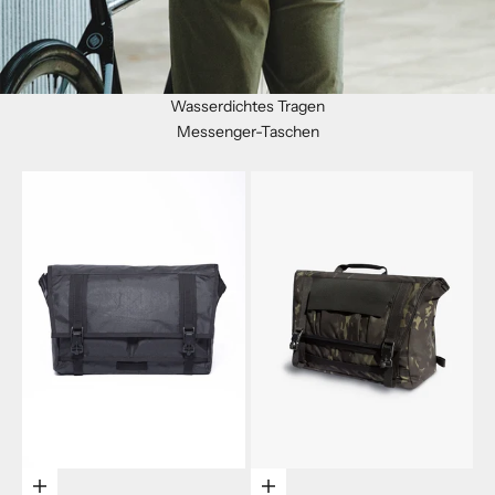
Wasserdichtes Tragen
Messenger-Taschen
N
Optionen wählen
Optionen wählen