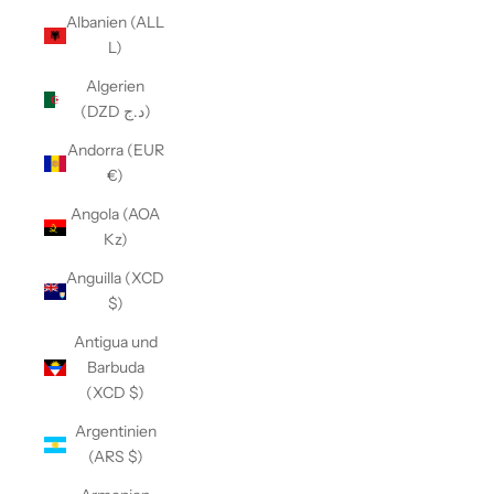
Albanien (ALL
L)
Algerien
(DZD د.ج)
Andorra (EUR
€)
Angola (AOA
Kz)
Anguilla (XCD
$)
Antigua und
Barbuda
(XCD $)
Argentinien
(ARS $)