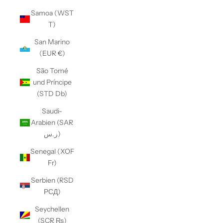
Samoa (WST
T)
San Marino
(EUR €)
São Tomé
und Príncipe
(STD Db)
Saudi-
Arabien (SAR
ر.س)
Senegal (XOF
Fr)
Serbien (RSD
РСД)
Seychellen
(SCR ₨)