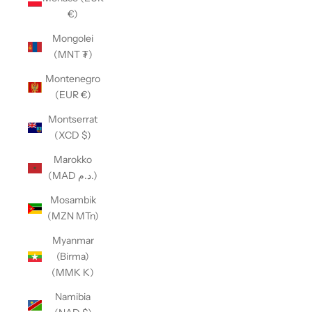
€)
Mongolei
(MNT ₮)
Montenegro
(EUR €)
Montserrat
(XCD $)
Marokko
(MAD د.م.)
Mosambik
(MZN MTn)
Myanmar
(Birma)
(MMK K)
Namibia