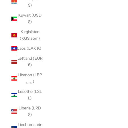
$)
Kuwait (USD
$)
Kirgisistan
(KGS som)
Laos (LAK ₭)
Lettland (EUR
€)
Libanon (LBP
ل.ل)
Lesotho (LSL
L)
Liberia (LRD
$)
Liechtenstein