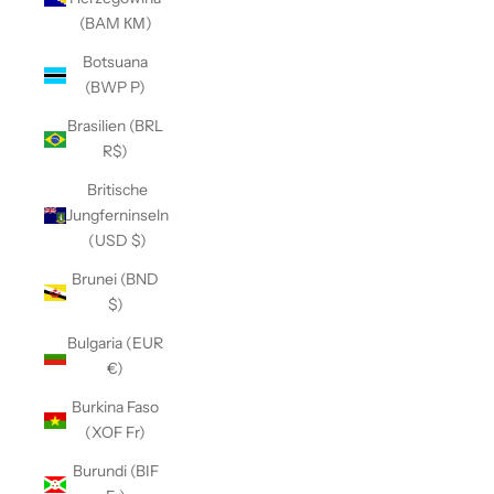
(BAM КМ)
Botsuana
(BWP P)
Brasilien (BRL
R$)
Britische
Jungferninseln
(USD $)
Brunei (BND
$)
Bulgaria (EUR
€)
Burkina Faso
(XOF Fr)
Burundi (BIF