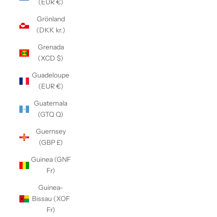
(EUR €)
Grönland
(DKK kr.)
Grenada
(XCD $)
Guadeloupe
(EUR €)
Guatemala
(GTQ Q)
Guernsey
(GBP £)
Guinea (GNF
Fr)
Guinea-
Bissau (XOF
Fr)