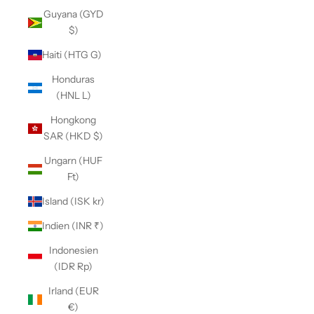
Guyana (GYD
$)
Haiti (HTG G)
Honduras
(HNL L)
Hongkong
SAR (HKD $)
Ungarn (HUF
Ft)
Island (ISK kr)
Indien (INR ₹)
Indonesien
(IDR Rp)
Irland (EUR
€)