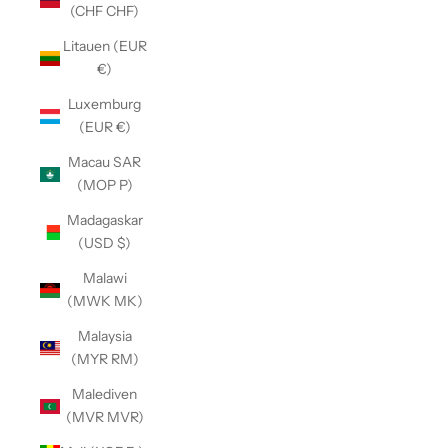
(CHF CHF)
Litauen (EUR
€)
Luxemburg
(EUR €)
Macau SAR
(MOP P)
Madagaskar
(USD $)
Malawi
(MWK MK)
Malaysia
(MYR RM)
Malediven
(MVR MVR)