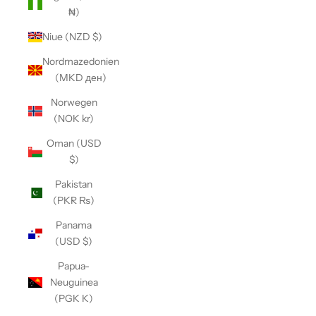
₦)
Niue (NZD $)
Nordmazedonien
(MKD ден)
Norwegen
(NOK kr)
Oman (USD
$)
Pakistan
(PKR ₨)
Panama
(USD $)
Papua-
Neuguinea
(PGK K)