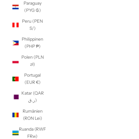
Paraguay
(PYG ₲)
Peru (PEN
S/)
Philippinen
(PHP ₱)
Polen (PLN
zł)
Portugal
(EUR €)
Katar (QAR
ر.ق)
Rumänien
(RON Lei)
Ruanda (RWF
FRw)