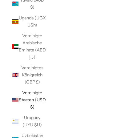
Tuvalu (AUD
$)
Uganda (UGX
USh)
Vereinigte
Arabische
Emirate (AED
د.إ)
Vereinigtes
Königreich
(GBP £)
Vereinigte
Staaten (USD
$)
Uruguay
(UYU $U)
Uzbekistan