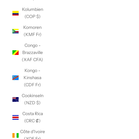
Kolumbien
(COP $)
Komoren
(KMF Fr)
Congo -
Brazzaville
(XAF CFA)
Kongo -
Kinshasa
(CDF Fr)
Cookinseln
(NZD $)
Costa Rica
(CRC ₡)
Côte d'Ivoire
(XOF Fr)