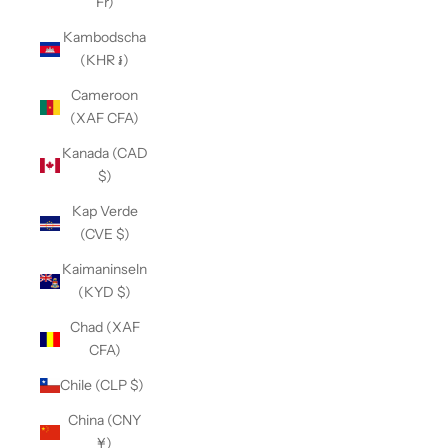
Fr)
Kambodscha
(KHR ៛)
Cameroon
(XAF CFA)
Kanada (CAD
$)
Kap Verde
(CVE $)
Kaimaninseln
(KYD $)
Chad (XAF
CFA)
Chile (CLP $)
China (CNY
¥)