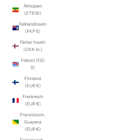
Äthiopien
(ETB Br)
Falklandinseln
(FKP £)
Färöer Inseln
(DKK kr.)
Fidschi (FJD
$)
Finnland
(EUR €)
Frankreich
(EUR €)
Französisch-
Guayana
(EUR €)