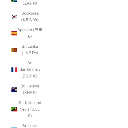
(ZAR R)
Südkorea
(KRW ₩)
Spanien (EUR
€)
Sri Lanka
(LKR ₨)
St.
Barthélemy
(EUR €)
St. Helena
(SHP £)
St. Kitts und
Nevis (XCD
$)
St. Lucia