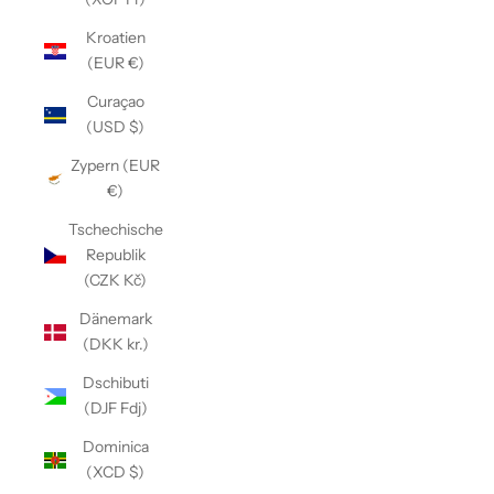
Kroatien
(EUR €)
Curaçao
(USD $)
Zypern (EUR
€)
Tschechische
Republik
(CZK Kč)
Dänemark
(DKK kr.)
Dschibuti
(DJF Fdj)
Dominica
(XCD $)