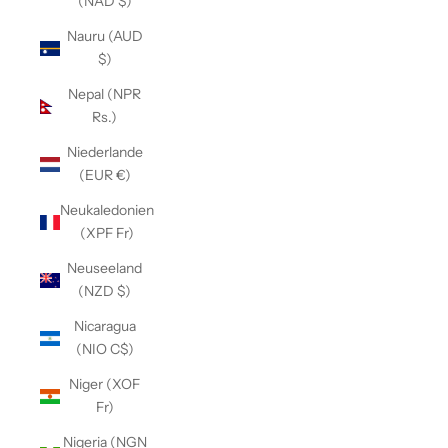
(NAD $)
Nauru (AUD
$)
Nepal (NPR
Rs.)
Niederlande
(EUR €)
Neukaledonien
(XPF Fr)
Neuseeland
(NZD $)
Nicaragua
(NIO C$)
Niger (XOF
Fr)
Nigeria (NGN