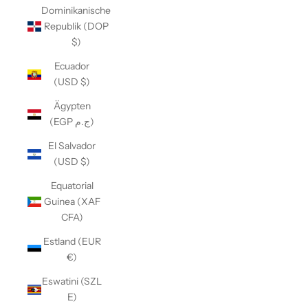
Dominikanische
Republik (DOP
$)
Ecuador
(USD $)
Ägypten
(EGP ج.م)
El Salvador
(USD $)
Equatorial
Guinea (XAF
CFA)
Estland (EUR
€)
Eswatini (SZL
E)