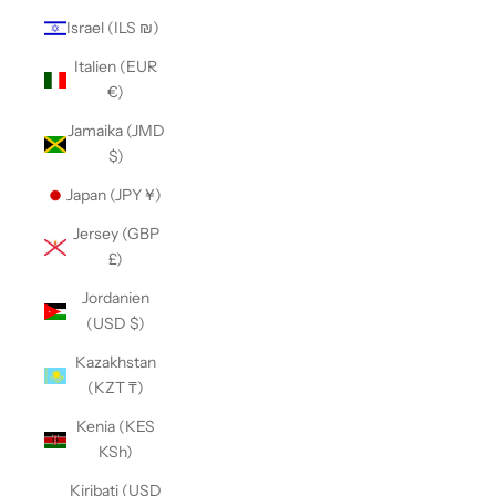
Israel (ILS ₪)
Italien (EUR
€)
Jamaika (JMD
$)
Japan (JPY ¥)
Jersey (GBP
£)
Jordanien
(USD $)
Kazakhstan
(KZT ₸)
Kenia (KES
KSh)
Kiribati (USD