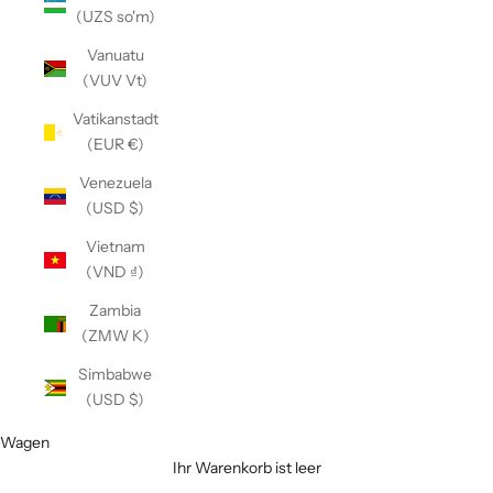
(UZS so'm)
Vanuatu
(VUV Vt)
Vatikanstadt
(EUR €)
Venezuela
(USD $)
Vietnam
(VND ₫)
Zambia
(ZMW K)
Simbabwe
(USD $)
Wagen
Ihr Warenkorb ist leer