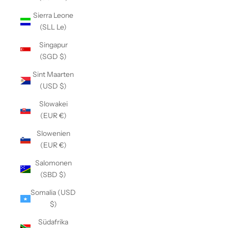
Sierra Leone
(SLL Le)
Singapur
(SGD $)
Sint Maarten
(USD $)
Slowakei
(EUR €)
Slowenien
(EUR €)
Salomonen
(SBD $)
Somalia (USD
$)
Südafrika