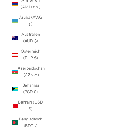
Armenien
(AMD դր.)
Aruba (AWG
ƒ)
Australien
(AUD $)
Österreich
(EUR €)
Aserbaidschan
(AZN ₼)
Bahamas
(BSD $)
Bahrain (USD
$)
Bangladesch
(BDT ৳)