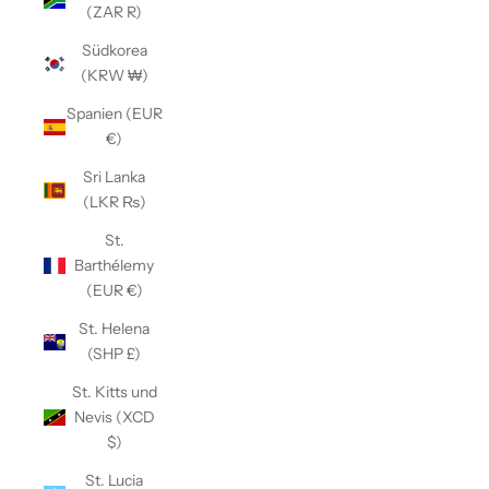
(ZAR R)
Südkorea
(KRW ₩)
Spanien (EUR
€)
Sri Lanka
(LKR ₨)
St.
Barthélemy
(EUR €)
St. Helena
(SHP £)
St. Kitts und
Nevis (XCD
$)
St. Lucia