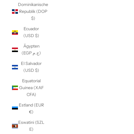
Dominikanische
Republik (DOP
$)
Ecuador
(USD $)
Ägypten
(EGP ج.م)
El Salvador
(USD $)
Equatorial
Guinea (XAF
CFA)
Estland (EUR
€)
Eswatini (SZL
E)