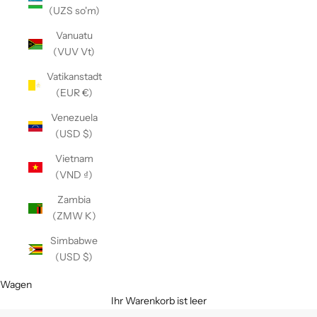
(UZS so'm)
Vanuatu
(VUV Vt)
Vatikanstadt
(EUR €)
Venezuela
(USD $)
Vietnam
(VND ₫)
Zambia
(ZMW K)
Simbabwe
(USD $)
Wagen
Ihr Warenkorb ist leer
N