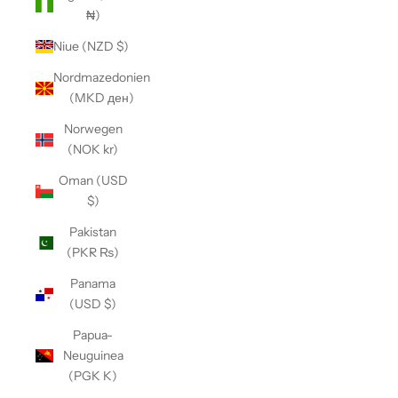
₦)
Niue (NZD $)
Nordmazedonien
(MKD ден)
Norwegen
(NOK kr)
Oman (USD
$)
Pakistan
(PKR ₨)
Panama
(USD $)
Papua-
Neuguinea
(PGK K)