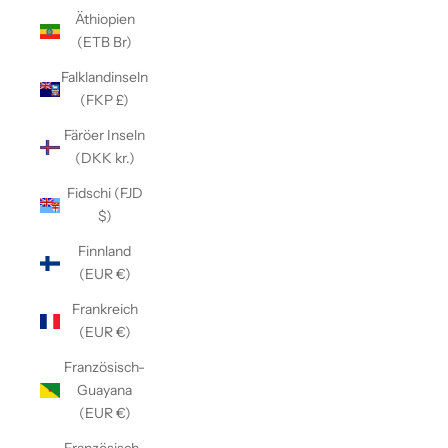
Äthiopien
(ETB Br)
Falklandinseln
(FKP £)
Färöer Inseln
(DKK kr.)
Fidschi (FJD
$)
Finnland
(EUR €)
Frankreich
(EUR €)
Französisch-
Guayana
(EUR €)