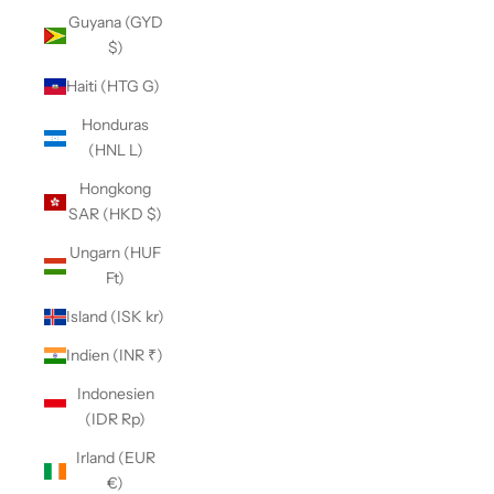
Guyana (GYD
$)
Haiti (HTG G)
Honduras
(HNL L)
Hongkong
SAR (HKD $)
Ungarn (HUF
Ft)
Island (ISK kr)
Indien (INR ₹)
Indonesien
(IDR Rp)
Irland (EUR
€)