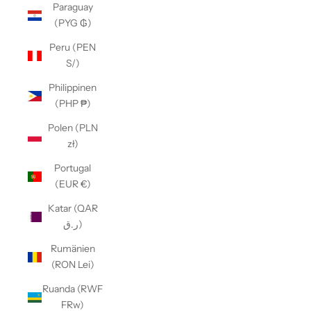
Paraguay
(PYG ₲)
Peru (PEN
S/)
Philippinen
(PHP ₱)
Polen (PLN
zł)
Portugal
(EUR €)
Katar (QAR
ر.ق)
Rumänien
(RON Lei)
Ruanda (RWF
FRw)