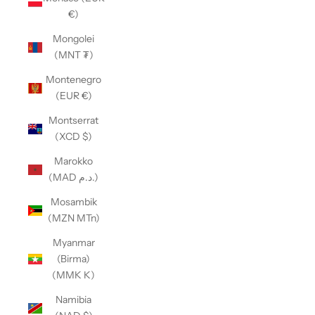
€)
Mongolei
(MNT ₮)
Montenegro
(EUR €)
Montserrat
(XCD $)
Marokko
(MAD د.م.)
Mosambik
(MZN MTn)
Myanmar
(Birma)
(MMK K)
Namibia