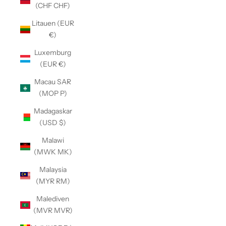
(CHF CHF)
Litauen (EUR
€)
Luxemburg
(EUR €)
Macau SAR
(MOP P)
Madagaskar
(USD $)
Malawi
(MWK MK)
Malaysia
(MYR RM)
Malediven
(MVR MVR)