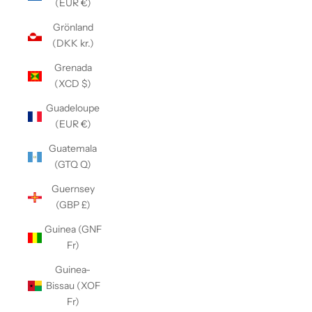
(EUR €)
Grönland
(DKK kr.)
Grenada
(XCD $)
Guadeloupe
(EUR €)
Guatemala
(GTQ Q)
Guernsey
(GBP £)
Guinea (GNF
Fr)
Guinea-
Bissau (XOF
Fr)