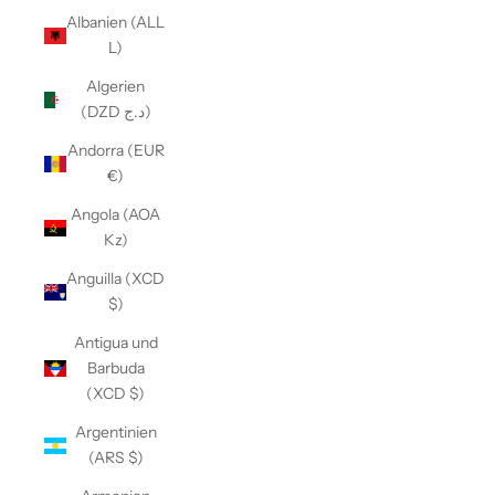
Albanien (ALL
L)
Algerien
(DZD د.ج)
Andorra (EUR
€)
Angola (AOA
Kz)
Anguilla (XCD
$)
Antigua und
Barbuda
(XCD $)
Argentinien
(ARS $)