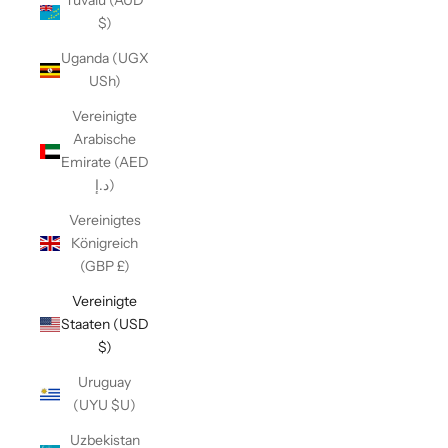
Tuvalu (AUD
$)
Uganda (UGX
USh)
Vereinigte
Arabische
Emirate (AED
د.إ)
Vereinigtes
Königreich
(GBP £)
Vereinigte
Staaten (USD
$)
Uruguay
(UYU $U)
Uzbekistan