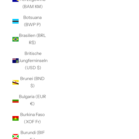
(BAM КМ)
Botsuana
(BWP P)
Brasilien (BRL
R$)
Britische
Jungferninseln
(USD $)
Brunei (BND
$)
Bulgaria (EUR
€)
Burkina Faso
(XOF Fr)
Burundi (BIF