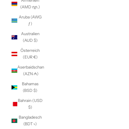
Armenien
(AMD դր.)
Aruba (AWG
ƒ)
Australien
(AUD $)
Österreich
(EUR €)
Aserbaidschan
(AZN ₼)
Bahamas
(BSD $)
Bahrain (USD
$)
Bangladesch
(BDT ৳)