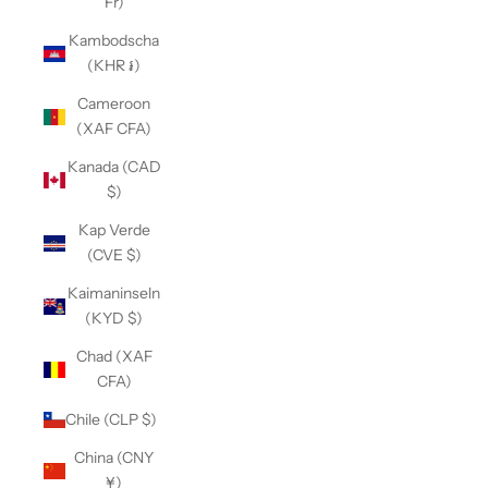
Fr)
Kambodscha
(KHR ៛)
Cameroon
(XAF CFA)
Kanada (CAD
$)
Kap Verde
(CVE $)
Kaimaninseln
(KYD $)
Chad (XAF
CFA)
Chile (CLP $)
China (CNY
¥)