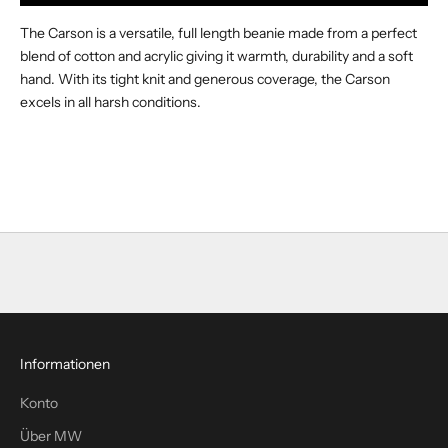
e
r
The Carson is a versatile, full length beanie made from a perfect
t
blend of cotton and acrylic giving it warmth, durability and a soft
o
hand. With its tight knit and generous coverage, the Carson
h
excels in all harsh conditions.
e
a
r
a
b
o
u
t
o
u
r
Informationen
l
a
Konto
t
Über MW
e