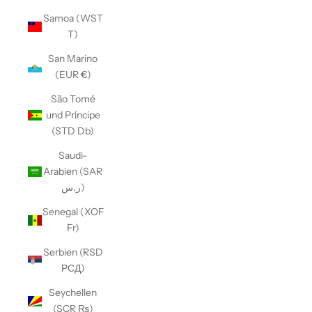
Samoa (WST
T)
San Marino
(EUR €)
São Tomé
und Príncipe
(STD Db)
Saudi-
Arabien (SAR
ر.س)
Senegal (XOF
Fr)
Serbien (RSD
РСД)
Seychellen
(SCR ₨)