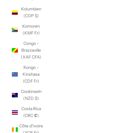
Kolumbien
(COP $)
Komoren
(KMF Fr)
Congo -
Brazzaville
(XAF CFA)
Kongo -
Kinshasa
(CDF Fr)
Cookinseln
(NZD $)
Costa Rica
(CRC ₡)
Côte d'Ivoire
(XOF Fr)