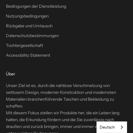
s
Bedingungen der Dienstleistung
t
Nutzungsbedingungen
r
e
Rückgabe und Umtausch
l
Datenschutzbestimmungen
e
a
Tochtergesellschaft
s
Accessibility Statement
e
s
,
Über
s
Unser Ziel ist es, durch die nahtlose Verschmelzung von
p
zeitlosem Design, moderner Konstruktion und modernsten
e
Materialien branchenführende Taschen und Bekleidung zu
c
schaffen.
i
Mit diesem Fokus stellen wir Produkte her, die ein Leben lang
a
halten, die Erkundung fördern und die Sie zuverlässig nach
l
draußen und zurück bringen, immer und immer wieder, egal
e
Deutsch