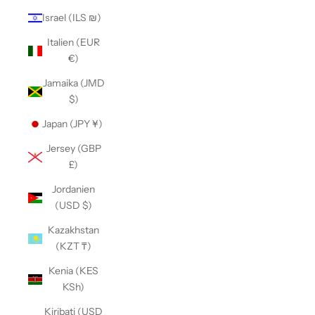
Israel (ILS ₪)
Italien (EUR
€)
Jamaika (JMD
$)
Japan (JPY ¥)
Jersey (GBP
£)
Jordanien
(USD $)
Kazakhstan
(KZT ₸)
Kenia (KES
KSh)
Kiribati (USD