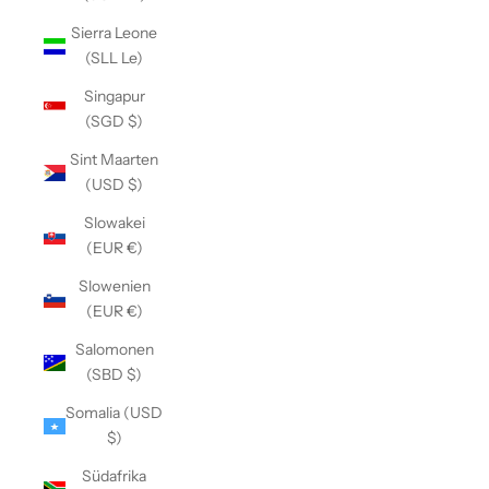
Sierra Leone
(SLL Le)
Singapur
(SGD $)
Sint Maarten
(USD $)
Slowakei
(EUR €)
Slowenien
(EUR €)
Salomonen
(SBD $)
Somalia (USD
$)
Südafrika