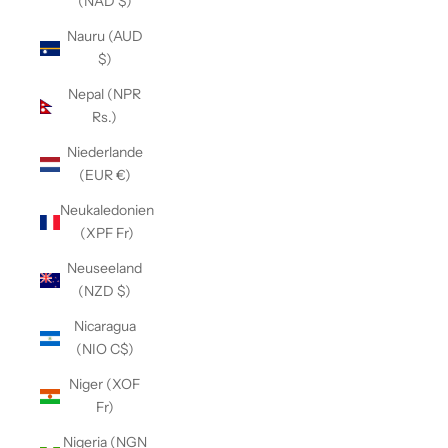
(NAD $)
Nauru (AUD
$)
Nepal (NPR
Rs.)
Niederlande
(EUR €)
Neukaledonien
(XPF Fr)
Neuseeland
(NZD $)
Nicaragua
(NIO C$)
Niger (XOF
Fr)
Nigeria (NGN