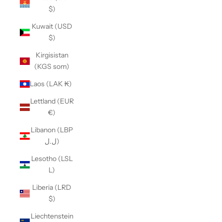
$)
Kuwait (USD
$)
Kirgisistan
(KGS som)
Laos (LAK ₭)
Lettland (EUR
€)
Libanon (LBP
ل.ل)
Lesotho (LSL
L)
Liberia (LRD
$)
Liechtenstein