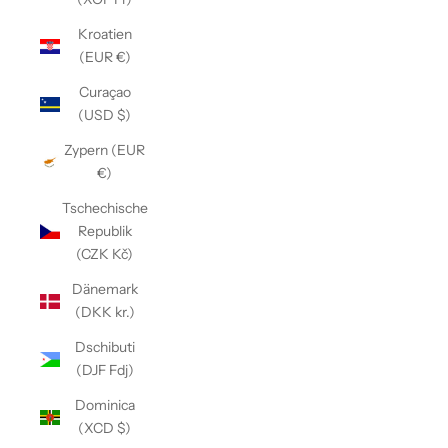
Kroatien
(EUR €)
Curaçao
(USD $)
Zypern (EUR
€)
Tschechische
Republik
(CZK Kč)
Dänemark
(DKK kr.)
Dschibuti
(DJF Fdj)
Dominica
(XCD $)