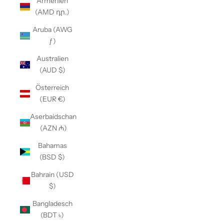
Armenien
(AMD դր.)
Aruba (AWG
ƒ)
Australien
(AUD $)
Österreich
(EUR €)
Aserbaidschan
(AZN ₼)
Bahamas
(BSD $)
Bahrain (USD
$)
Bangladesch
(BDT ৳)