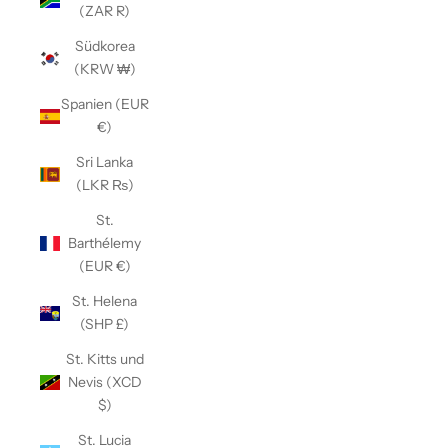
(ZAR R)
Südkorea
(KRW ₩)
Spanien (EUR
€)
Sri Lanka
(LKR ₨)
St.
Barthélemy
(EUR €)
St. Helena
(SHP £)
St. Kitts und
Nevis (XCD
$)
St. Lucia