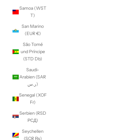
Samoa (WST
T)
San Marino
(EUR €)
São Tomé
und Príncipe
(STD Db)
Saudi-
Arabien (SAR
ر.س)
Senegal (XOF
Fr)
Serbien (RSD
РСД)
Seychellen
(SCR ₨)