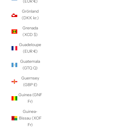
(EUR €)
Grönland
(DKK kr.)
Grenada
(XCD $)
Guadeloupe
(EUR €)
Guatemala
(GTQ Q)
Guernsey
(GBP £)
Guinea (GNF
Fr)
Guinea-
Bissau (XOF
Fr)