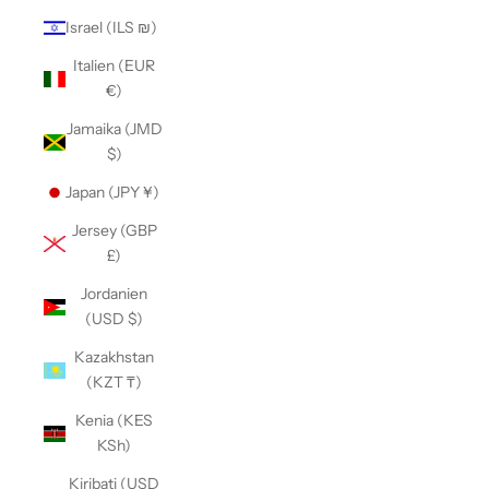
Israel (ILS ₪)
Italien (EUR
€)
Jamaika (JMD
$)
Japan (JPY ¥)
Jersey (GBP
£)
Jordanien
(USD $)
Kazakhstan
(KZT ₸)
Kenia (KES
KSh)
Kiribati (USD