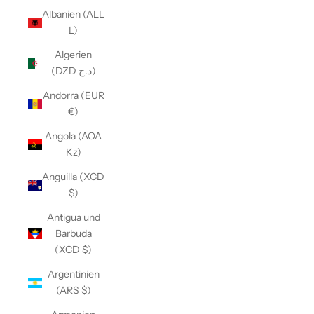
Albanien (ALL
L)
Algerien
(DZD د.ج)
Andorra (EUR
€)
Angola (AOA
Kz)
Anguilla (XCD
$)
Antigua und
Barbuda
(XCD $)
Argentinien
(ARS $)