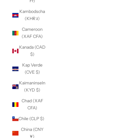
Fr)
Kambodscha
(KHR ៛)
Cameroon
(XAF CFA)
Kanada (CAD
$)
Kap Verde
(CVE $)
Kaimaninseln
(KYD $)
Chad (XAF
CFA)
Chile (CLP $)
China (CNY
¥)