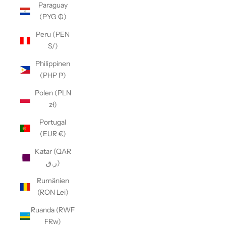
Paraguay
(PYG ₲)
Peru (PEN
S/)
Philippinen
(PHP ₱)
Polen (PLN
zł)
Portugal
(EUR €)
Katar (QAR
ر.ق)
Rumänien
(RON Lei)
Ruanda (RWF
FRw)