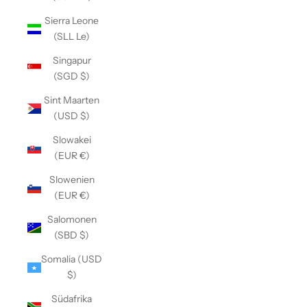
Sierra Leone
(SLL Le)
Singapur
(SGD $)
Sint Maarten
(USD $)
Slowakei
(EUR €)
Slowenien
(EUR €)
Salomonen
(SBD $)
Somalia (USD
$)
Südafrika