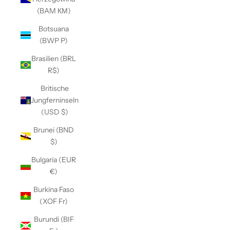
(BAM КМ)
Botsuana
(BWP P)
Brasilien (BRL
R$)
Britische
Jungferninseln
(USD $)
Brunei (BND
$)
Bulgaria (EUR
€)
Burkina Faso
(XOF Fr)
Burundi (BIF