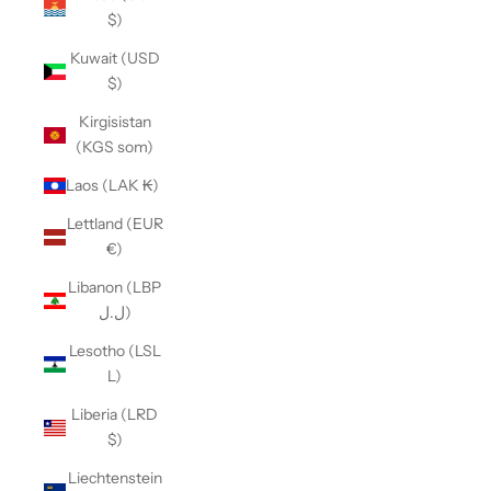
$)
Kuwait (USD
$)
Kirgisistan
(KGS som)
Laos (LAK ₭)
Lettland (EUR
€)
Libanon (LBP
ل.ل)
Lesotho (LSL
L)
Liberia (LRD
$)
Liechtenstein