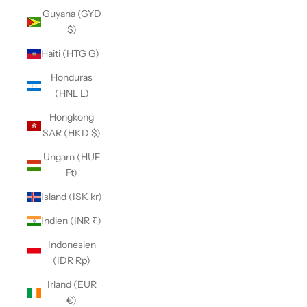
Guyana (GYD
$)
Haiti (HTG G)
Honduras
(HNL L)
Hongkong
SAR (HKD $)
Ungarn (HUF
Ft)
Island (ISK kr)
Indien (INR ₹)
Indonesien
(IDR Rp)
Irland (EUR
€)