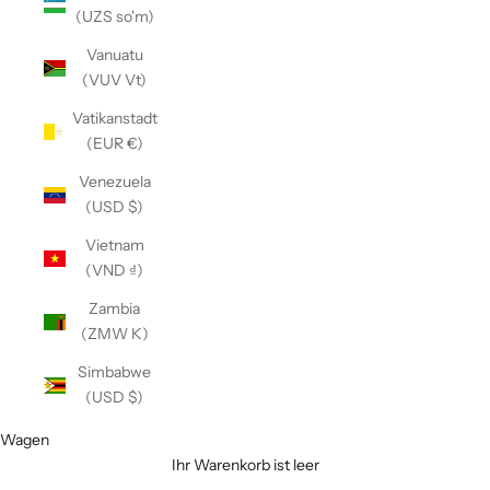
(UZS so'm)
Vanuatu
(VUV Vt)
Vatikanstadt
(EUR €)
Venezuela
(USD $)
Vietnam
(VND ₫)
Zambia
(ZMW K)
Simbabwe
(USD $)
Wagen
Ihr Warenkorb ist leer