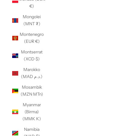
€)
Mongolei
(MNT ₮)
Montenegro
(EUR €)
Montserrat
(XCD $)
Marokko
(MAD د.م.)
Mosambik
(MZN MTn)
Myanmar
(Birma)
(MMK K)
Namibia