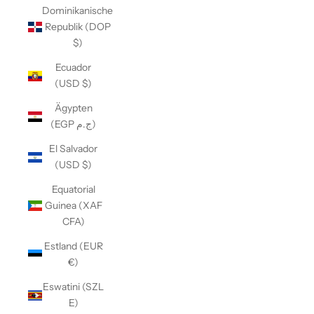
Dominikanische
Republik (DOP
$)
Ecuador
(USD $)
Ägypten
(EGP ج.م)
El Salvador
(USD $)
Equatorial
Guinea (XAF
CFA)
Estland (EUR
€)
Eswatini (SZL
E)