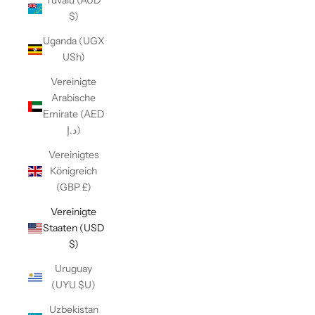
Tuvalu (AUD
$)
Uganda (UGX
USh)
Vereinigte
Arabische
Emirate (AED
د.إ)
Vereinigtes
Königreich
(GBP £)
Vereinigte
Staaten (USD
$)
Uruguay
(UYU $U)
Uzbekistan