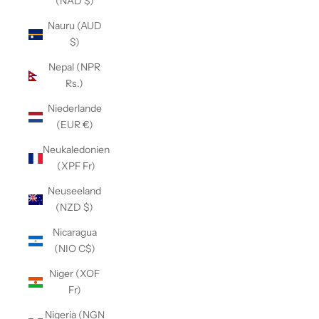
(NAD $)
Nauru (AUD
$)
Nepal (NPR
Rs.)
Niederlande
(EUR €)
Neukaledonien
(XPF Fr)
Neuseeland
(NZD $)
Nicaragua
(NIO C$)
Niger (XOF
Fr)
Nigeria (NGN