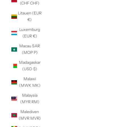
(CHF CHF)
Litauen (EUR
€)
Luxemburg
(EUR €)
Macau SAR
(MOP P)
Madagaskar
(USD $)
Malawi
(MWK MK)
Malaysia
(MYR RM)
Malediven
(MVR MVR)