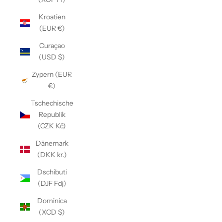
Kroatien
(EUR €)
Curaçao
(USD $)
Zypern (EUR
€)
Tschechische
Republik
(CZK Kč)
Dänemark
(DKK kr.)
Dschibuti
(DJF Fdj)
Dominica
(XCD $)