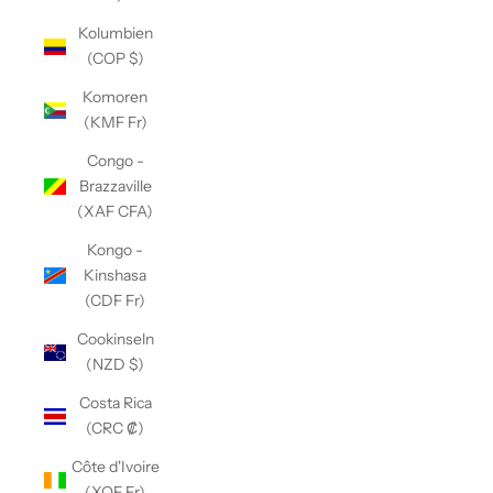
Kolumbien
(COP $)
Komoren
(KMF Fr)
Congo -
Brazzaville
(XAF CFA)
Kongo -
Kinshasa
(CDF Fr)
Cookinseln
(NZD $)
Costa Rica
(CRC ₡)
Côte d'Ivoire
(XOF Fr)