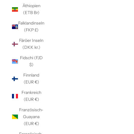
Äthiopien
(ETB Br)
Falklandinseln
(FKP £)
Färöer Inseln
(DKK kr.)
Fidschi (FJD
$)
Finnland
(EUR €)
Frankreich
(EUR €)
Französisch-
Guayana
(EUR €)