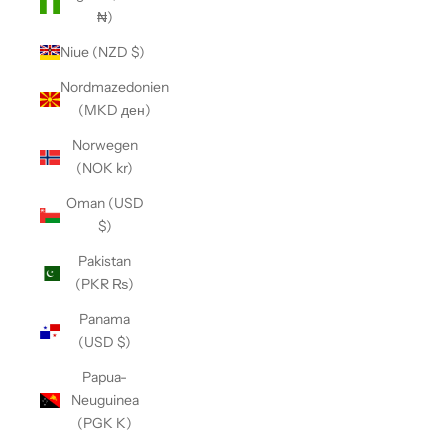
₦)
Niue (NZD $)
Nordmazedonien
(MKD ден)
Norwegen
(NOK kr)
Oman (USD
$)
Pakistan
(PKR ₨)
Panama
(USD $)
Papua-
Neuguinea
(PGK K)