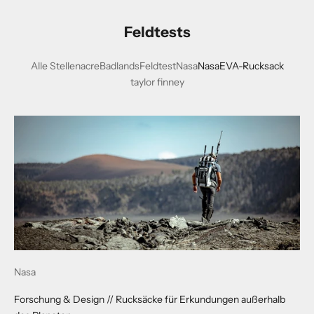
s
i
Feldtests
c
h
Alle Stellen
acre
Badlands
Feldtest
Nasa
NasaEVA-Rucksack
f
taylor finney
ü
r
u
n
s
e
r
e
n
E
-
M
Nasa
a
i
Forschung & Design // Rucksäcke für Erkundungen außerhalb
l