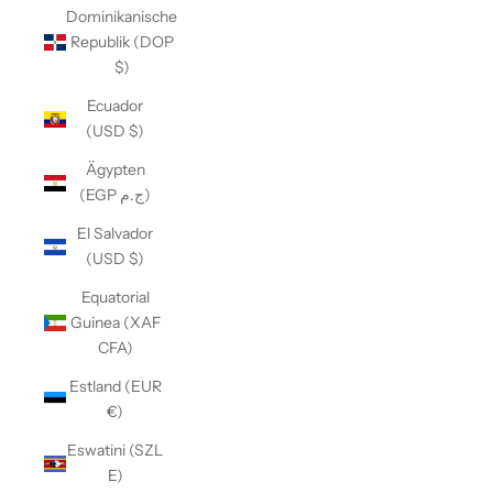
Dominikanische
Republik (DOP
$)
Ecuador
(USD $)
Ägypten
(EGP ج.م)
El Salvador
(USD $)
Equatorial
Guinea (XAF
CFA)
Estland (EUR
€)
Eswatini (SZL
E)