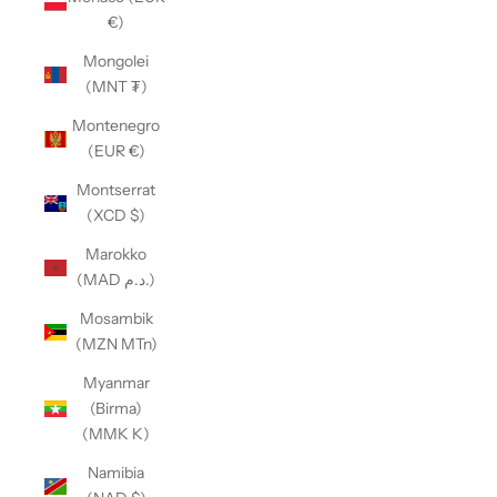
€)
Mongolei
(MNT ₮)
Montenegro
(EUR €)
Montserrat
(XCD $)
Marokko
(MAD د.م.)
Mosambik
(MZN MTn)
Myanmar
(Birma)
(MMK K)
Namibia