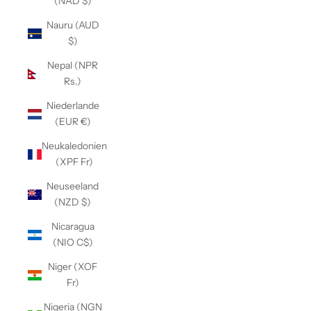
(NAD $)
Nauru (AUD
$)
Nepal (NPR
Rs.)
Niederlande
(EUR €)
Neukaledonien
(XPF Fr)
Neuseeland
(NZD $)
Nicaragua
(NIO C$)
Niger (XOF
Fr)
Nigeria (NGN