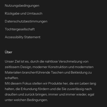
a
Nutzungsbedingungen
l
t
Rückgabe und Umtausch
e
Datenschutzbestimmungen
n
S
Tochtergesellschaft
i
Accessibility Statement
e
1
0
Über
%
Unser Ziel ist es, durch die nahtlose Verschmelzung von
R
zeitlosem Design, moderner Konstruktion und modernsten
a
Materialien branchenführende Taschen und Bekleidung zu
b
schaffen.
a
Mit diesem Fokus stellen wir Produkte her, die ein Leben lang
t
halten, die Erkundung fördern und die Sie zuverlässig nach
t
draußen und zurück bringen, immer und immer wieder, egal
a
unter welchen Bedingungen.
u
f