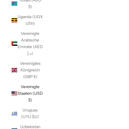
Tuvalu (AUD
$)
Uganda (UGX
USh)
Vereinigte
Arabische
Emirate (AED
د.إ)
Vereinigtes
Königreich
(GBP £)
Vereinigte
Staaten (USD
$)
N
Uruguay
e
(UYU $U)
w
Uzbekistan