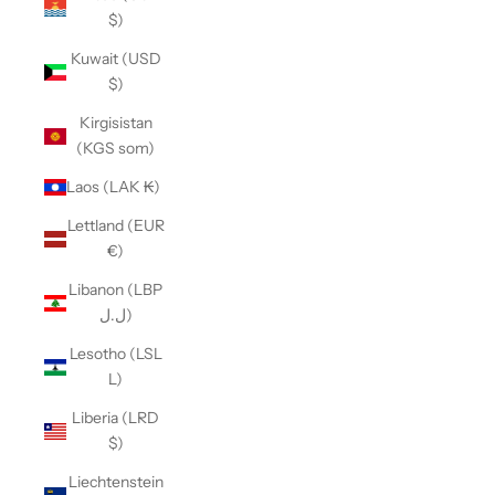
$)
Kuwait (USD
$)
Kirgisistan
(KGS som)
Laos (LAK ₭)
Lettland (EUR
€)
Libanon (LBP
ل.ل)
Lesotho (LSL
L)
Liberia (LRD
$)
Liechtenstein