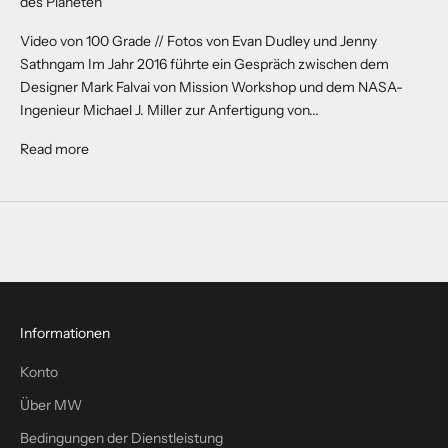
des Planeten
-
N
Video von 100 Grade // Fotos von Evan Dudley und Jenny
e
Sathngam Im Jahr 2016 führte ein Gespräch zwischen dem
w
Designer Mark Falvai von Mission Workshop und dem NASA-
s
Ingenieur Michael J. Miller zur Anfertigung von...
l
About Research & Design // Backpacks For Off-Planet Ex
Read more
e
t
t
e
r
a
n
u
Informationen
n
d
Konto
e
Über MW
r
h
Bedingungen der Dienstleistung