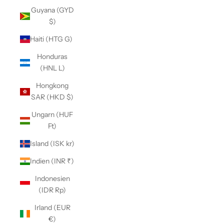
Guyana (GYD
$)
Haiti (HTG G)
Honduras
(HNL L)
Hongkong
SAR (HKD $)
Ungarn (HUF
Ft)
Island (ISK kr)
Indien (INR ₹)
Indonesien
(IDR Rp)
Irland (EUR
€)