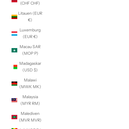
(CHF CHF)
Litauen (EUR
€)
Luxemburg
(EUR €)
Macau SAR
(MOP P)
Madagaskar
(USD $)
Malawi
(MWK MK)
Malaysia
(MYR RM)
Malediven
(MVR MVR)