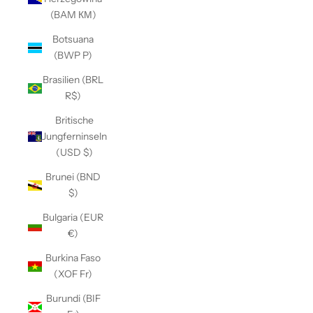
(BAM КМ)
Botsuana
(BWP P)
Brasilien (BRL
R$)
Britische
Jungferninseln
(USD $)
Brunei (BND
$)
Bulgaria (EUR
€)
Burkina Faso
(XOF Fr)
Burundi (BIF