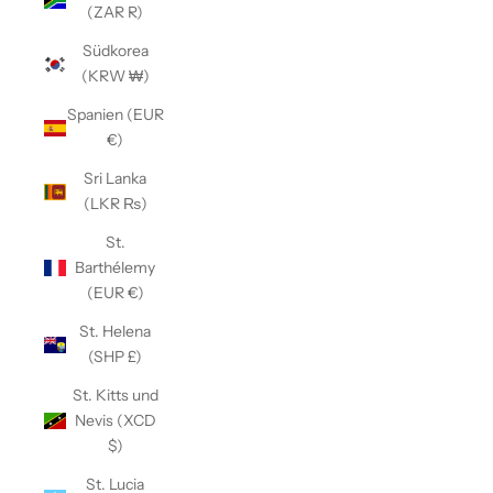
(ZAR R)
Südkorea
(KRW ₩)
Spanien (EUR
€)
Sri Lanka
(LKR ₨)
St.
Barthélemy
(EUR €)
St. Helena
(SHP £)
St. Kitts und
Nevis (XCD
$)
St. Lucia