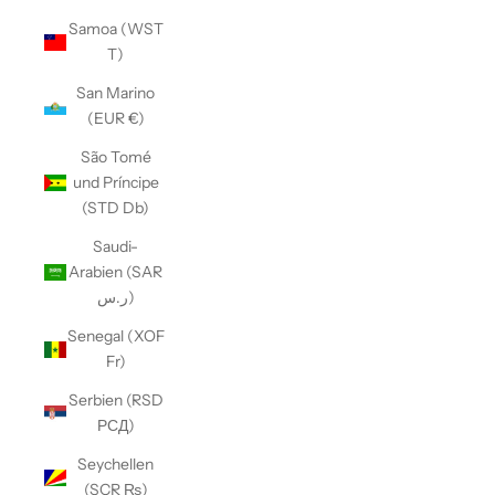
Samoa (WST
T)
San Marino
(EUR €)
São Tomé
und Príncipe
(STD Db)
Saudi-
Arabien (SAR
ر.س)
Senegal (XOF
Fr)
Serbien (RSD
РСД)
Seychellen
(SCR ₨)