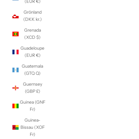
(EUR €)
Grönland
(DKK kr.)
Grenada
(XCD $)
Guadeloupe
(EUR €)
Guatemala
(GTQ Q)
Guernsey
(GBP £)
Guinea (GNF
Fr)
Guinea-
Bissau (XOF
Fr)