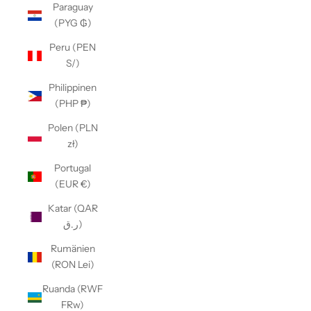
Paraguay
(PYG ₲)
Peru (PEN
S/)
Philippinen
(PHP ₱)
Polen (PLN
zł)
Portugal
(EUR €)
Katar (QAR
ر.ق)
Rumänien
(RON Lei)
Ruanda (RWF
FRw)