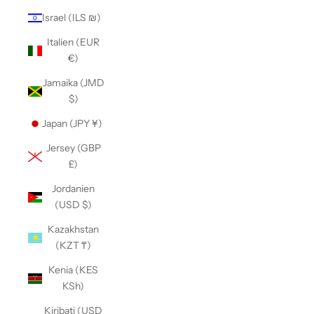
Israel (ILS ₪)
Italien (EUR
€)
Jamaika (JMD
$)
Japan (JPY ¥)
Jersey (GBP
£)
Jordanien
(USD $)
Kazakhstan
(KZT ₸)
Kenia (KES
KSh)
Kiribati (USD