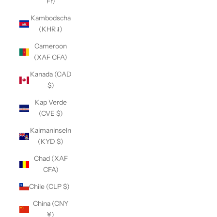
Fr)
Kambodscha
(KHR ៛)
Cameroon
(XAF CFA)
Kanada (CAD
$)
Kap Verde
(CVE $)
Kaimaninseln
(KYD $)
Chad (XAF
CFA)
Chile (CLP $)
China (CNY
¥)