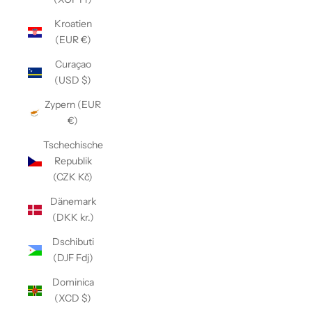
Kroatien
(EUR €)
Curaçao
(USD $)
Zypern (EUR
€)
Tschechische
Republik
(CZK Kč)
Dänemark
(DKK kr.)
Dschibuti
(DJF Fdj)
Dominica
(XCD $)