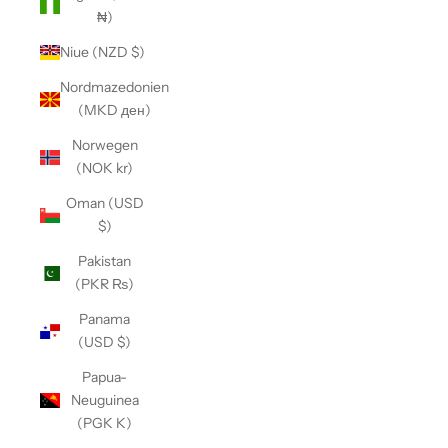
₦)
Niue (NZD $)
Nordmazedonien
(MKD ден)
Norwegen
(NOK kr)
Oman (USD
$)
Pakistan
(PKR ₨)
Panama
(USD $)
Papua-
Neuguinea
(PGK K)