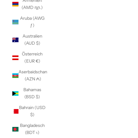
Armenien
(AMD դր.)
Aruba (AWG
ƒ)
Australien
(AUD $)
Österreich
(EUR €)
Aserbaidschan
(AZN ₼)
Bahamas
(BSD $)
Bahrain (USD
$)
Bangladesch
(BDT ৳)