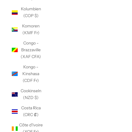
Kolumbien
(COP $)
Komoren
(KMF Fr)
Congo -
Brazzaville
(XAF CFA)
Kongo -
Kinshasa
(CDF Fr)
Cookinseln
(NZD $)
Costa Rica
(CRC ₡)
Côte d'Ivoire
(XOF Fr)