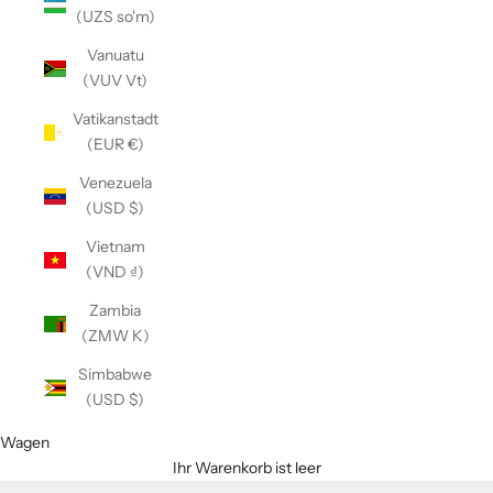
s
(UZS so'm)
l
Vanuatu
(VUV Vt)
e
Vatikanstadt
t
(EUR €)
t
Venezuela
e
(USD $)
r
Vietnam
M
(VND ₫)
e
Zambia
l
(ZMW K)
d
e
Simbabwe
n
(USD $)
S
Wagen
i
Ihr Warenkorb ist leer
e