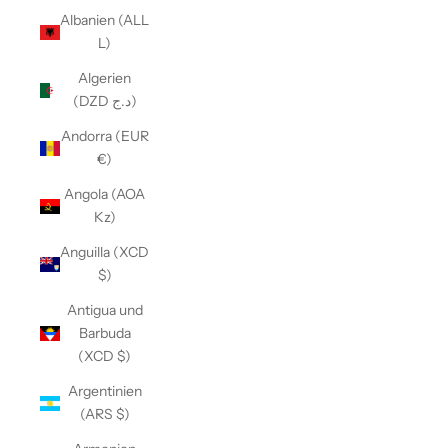
Albanien (ALL
L)
Algerien
(DZD د.ج)
Andorra (EUR
€)
Angola (AOA
Kz)
Anguilla (XCD
$)
Antigua und
Barbuda
(XCD $)
Argentinien
(ARS $)