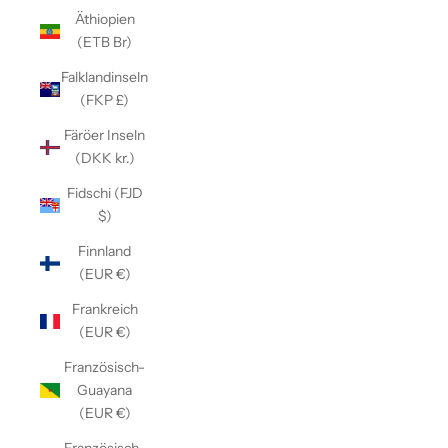
Äthiopien
(ETB Br)
Falklandinseln
(FKP £)
Färöer Inseln
(DKK kr.)
Fidschi (FJD
$)
Finnland
(EUR €)
Frankreich
(EUR €)
Französisch-
Guayana
(EUR €)