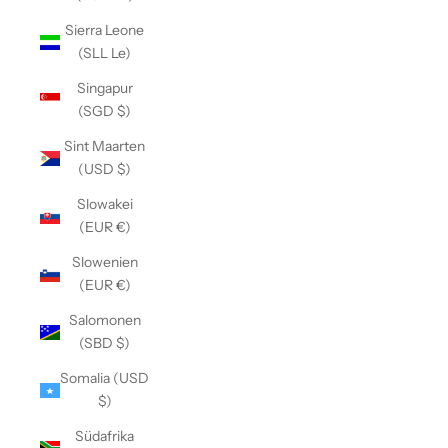
Sierra Leone
(SLL Le)
Singapur
(SGD $)
Sint Maarten
(USD $)
Slowakei
(EUR €)
Slowenien
(EUR €)
Salomonen
(SBD $)
Somalia (USD
$)
Südafrika