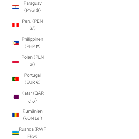
Paraguay
(PYG ₲)
Peru (PEN
S/)
Philippinen
(PHP ₱)
Polen (PLN
zł)
Portugal
(EUR €)
Katar (QAR
ر.ق)
Rumänien
(RON Lei)
Ruanda (RWF
FRw)