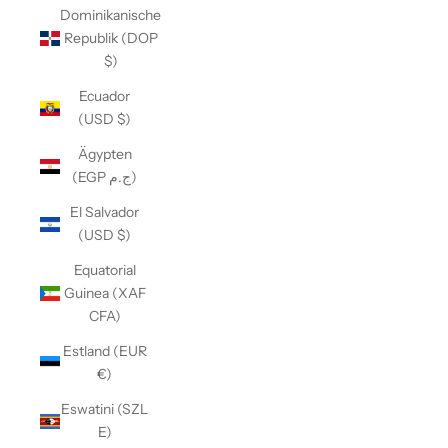
Dominikanische
Republik (DOP
$)
Ecuador
(USD $)
Ägypten
(EGP ج.م)
El Salvador
(USD $)
Equatorial
Guinea (XAF
CFA)
Estland (EUR
€)
Eswatini (SZL
E)