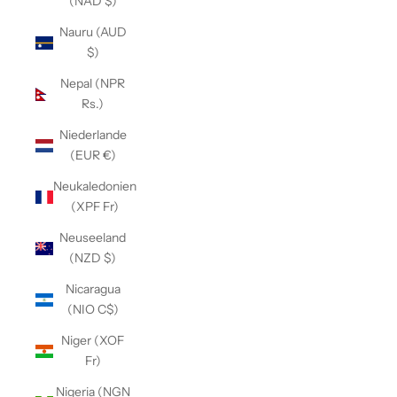
(NAD $)
Nauru (AUD
$)
Nepal (NPR
Rs.)
Niederlande
(EUR €)
Neukaledonien
(XPF Fr)
Neuseeland
(NZD $)
Nicaragua
(NIO C$)
Niger (XOF
Fr)
Nigeria (NGN