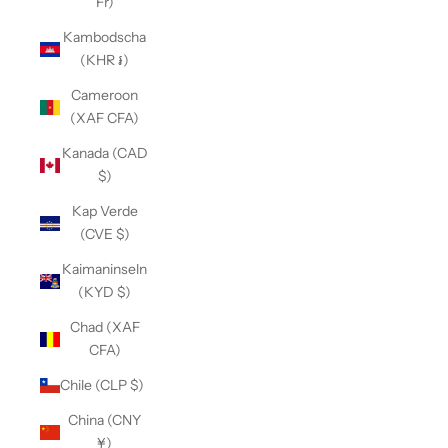
Fr)
Kambodscha
(KHR ៛)
Cameroon
(XAF CFA)
Kanada (CAD
$)
Kap Verde
(CVE $)
Kaimaninseln
(KYD $)
Chad (XAF
CFA)
Chile (CLP $)
China (CNY
¥)