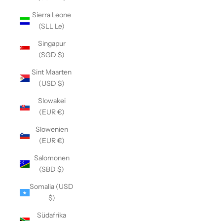
Sierra Leone
(SLL Le)
Singapur
(SGD $)
Sint Maarten
(USD $)
Slowakei
(EUR €)
Slowenien
(EUR €)
Salomonen
(SBD $)
Somalia (USD
$)
Südafrika