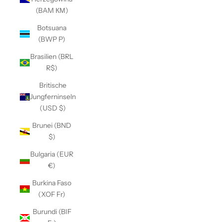
(BAM КМ)
Botsuana
(BWP P)
Brasilien (BRL
R$)
Britische
Jungferninseln
(USD $)
Brunei (BND
$)
Bulgaria (EUR
€)
Burkina Faso
(XOF Fr)
Burundi (BIF