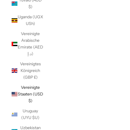
Tuvalu (AUD
$)
Uganda (UGX
USh)
Vereinigte
Arabische
Emirate (AED
د.إ)
Vereinigtes
Königreich
(GBP £)
Vereinigte
Staaten (USD
$)
Uruguay
(UYU $U)
Uzbekistan