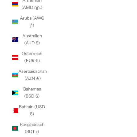
Armenien
(AMD դր.)
Aruba (AWG
ƒ)
Australien
(AUD $)
Österreich
(EUR €)
Aserbaidschan
(AZN ₼)
Bahamas
(BSD $)
Bahrain (USD
$)
Bangladesch
(BDT ৳)