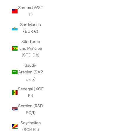
Samoa (WST
T)
San Marino
(EUR €)
São Tomé
und Príncipe
(STD Db)
Saudi-
Arabien (SAR
ر.س)
Senegal (XOF
Fr)
Serbien (RSD
РСД)
Seychellen
(SCR ₨)