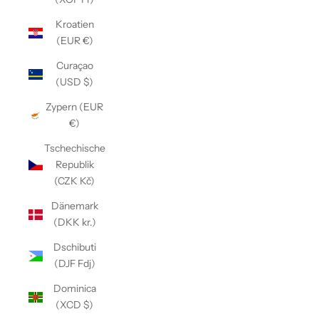
Kroatien
(EUR €)
Curaçao
(USD $)
Zypern (EUR
€)
Tschechische
Republik
(CZK Kč)
Dänemark
(DKK kr.)
Dschibuti
(DJF Fdj)
Dominica
(XCD $)