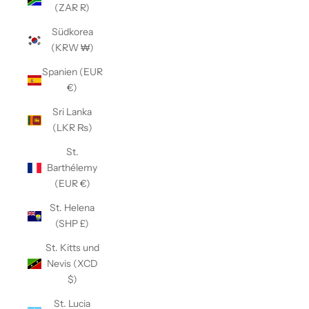
(ZAR R)
Südkorea
(KRW ₩)
Spanien (EUR
€)
Sri Lanka
(LKR ₨)
St.
Barthélemy
(EUR €)
St. Helena
(SHP £)
St. Kitts und
Nevis (XCD
$)
St. Lucia