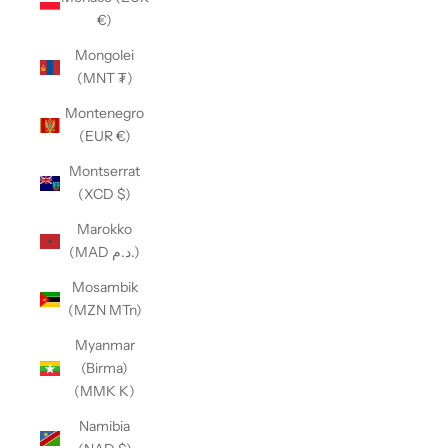
€)
Mongolei
(MNT ₮)
Montenegro
(EUR €)
Montserrat
(XCD $)
Marokko
(MAD د.م.)
Mosambik
(MZN MTn)
Myanmar
(Birma)
(MMK K)
Namibia