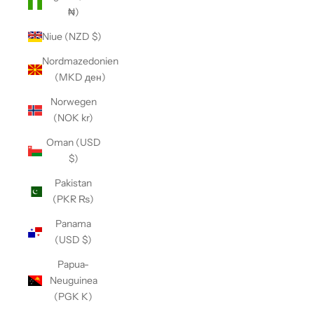
₦)
Niue (NZD $)
Nordmazedonien
(MKD ден)
Norwegen
(NOK kr)
Oman (USD
$)
Pakistan
(PKR ₨)
Panama
(USD $)
Papua-
Neuguinea
(PGK K)