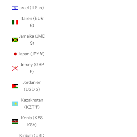
Israel (ILS ₪)
Italien (EUR
€)
Jamaika (JMD
$)
Japan (JPY ¥)
Jersey (GBP
£)
Jordanien
(USD $)
Kazakhstan
(KZT ₸)
Kenia (KES
KSh)
Kiribati (USD