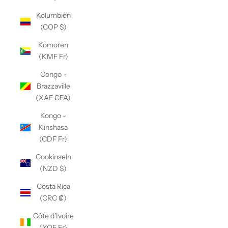
Kolumbien
(COP $)
Komoren
(KMF Fr)
Congo -
Brazzaville
(XAF CFA)
Kongo -
Kinshasa
(CDF Fr)
Cookinseln
(NZD $)
Costa Rica
(CRC ₡)
Côte d'Ivoire
(XOF Fr)