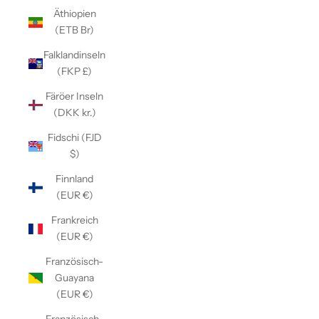
Äthiopien
(ETB Br)
Falklandinseln
(FKP £)
Färöer Inseln
(DKK kr.)
Fidschi (FJD
$)
Finnland
(EUR €)
Frankreich
(EUR €)
Französisch-
Guayana
(EUR €)