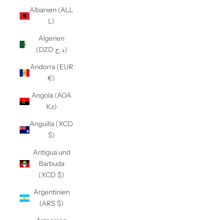
Albanien (ALL
L)
Algerien
(DZD د.ج)
Andorra (EUR
€)
Angola (AOA
Kz)
Anguilla (XCD
$)
Antigua und
Barbuda
(XCD $)
Argentinien
(ARS $)