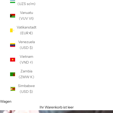
(UZS so'm)
Vanuatu
(VUV Vt)
Vatikanstadt
(EUR €)
Venezuela
(USD $)
Vietnam
(VND ₫)
Zambia
(ZMW K)
Simbabwe
(USD $)
Wagen
Ihr Warenkorb ist leer