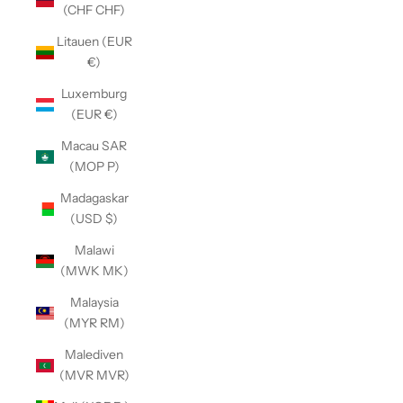
(CHF CHF)
Litauen (EUR
€)
Luxemburg
(EUR €)
Macau SAR
(MOP P)
Madagaskar
(USD $)
Malawi
(MWK MK)
Malaysia
(MYR RM)
Malediven
(MVR MVR)