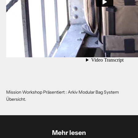
N
e
w
s
l
Mission Workshop Präsentiert : Arkiv Modular Bag System
e
Übersicht.
t
t
e
Mehr lesen
r