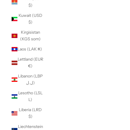
$)
Kuwait (USD
$)
Kirgisistan
(KGS som)
Laos (LAK ₭)
Lettland (EUR
€)
Libanon (LBP
ل.ل)
Lesotho (LSL
L)
Liberia (LRD
$)
Liechtenstein