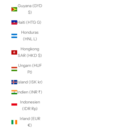
Guyana (GYD
$)
Haiti (HTG G)
Honduras
(HNL L)
Hongkong
SAR (HKD $)
Ungarn (HUF
Ft)
Island (ISK kr)
Indien (INR ₹)
Indonesien
(IDR Rp)
Irland (EUR
€)