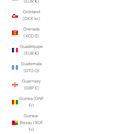
(EUR €)
Grönland
(DKK kr.)
Grenada
(XCD $)
Guadeloupe
(EUR €)
Guatemala
(GTQ Q)
Guernsey
(GBP £)
Guinea (GNF
Fr)
Guinea-
Bissau (XOF
Fr)