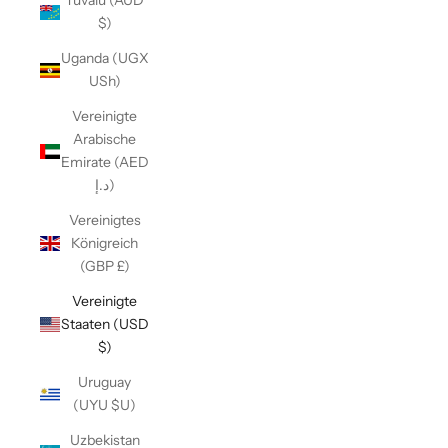
Tuvalu (AUD
$)
Uganda (UGX
USh)
Vereinigte
Arabische
Emirate (AED
د.إ)
Vereinigtes
Königreich
(GBP £)
Vereinigte
Staaten (USD
$)
Uruguay
(UYU $U)
Uzbekistan