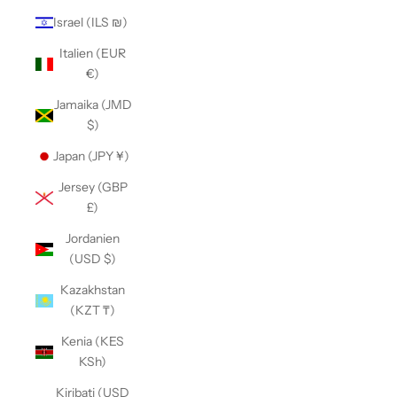
Israel (ILS ₪)
Italien (EUR
€)
Jamaika (JMD
$)
Japan (JPY ¥)
Jersey (GBP
£)
Jordanien
(USD $)
Kazakhstan
(KZT ₸)
Kenia (KES
KSh)
Kiribati (USD