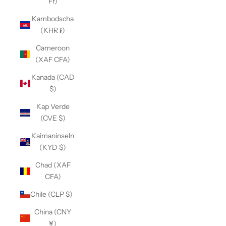
Fr)
Kambodscha
(KHR ៛)
Cameroon
(XAF CFA)
Kanada (CAD
$)
Kap Verde
(CVE $)
Kaimaninseln
(KYD $)
Chad (XAF
CFA)
Chile (CLP $)
China (CNY
¥)