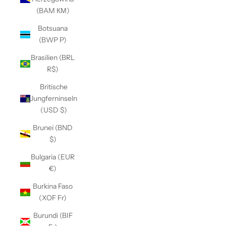
(BAM КМ)
Botsuana
(BWP P)
Brasilien (BRL
R$)
Britische
Jungferninseln
(USD $)
Brunei (BND
$)
Bulgaria (EUR
€)
Burkina Faso
(XOF Fr)
Burundi (BIF