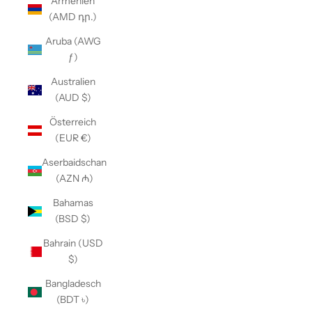
Armenien
(AMD դր.)
Aruba (AWG
ƒ)
Australien
(AUD $)
Österreich
(EUR €)
Aserbaidschan
(AZN ₼)
Bahamas
(BSD $)
Bahrain (USD
$)
Bangladesch
(BDT ৳)