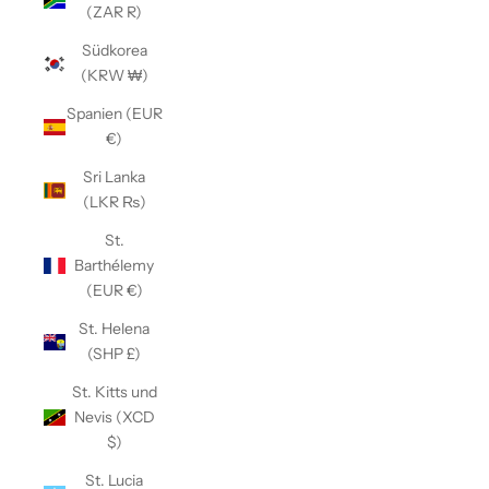
(ZAR R)
Südkorea
(KRW ₩)
Spanien (EUR
€)
Sri Lanka
(LKR ₨)
St.
Barthélemy
(EUR €)
St. Helena
(SHP £)
St. Kitts und
Nevis (XCD
$)
St. Lucia