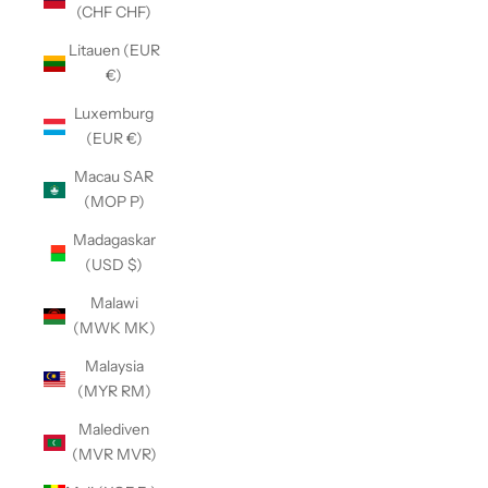
(CHF CHF)
Litauen (EUR
€)
Luxemburg
(EUR €)
Macau SAR
(MOP P)
Madagaskar
(USD $)
Malawi
(MWK MK)
Malaysia
(MYR RM)
Malediven
(MVR MVR)