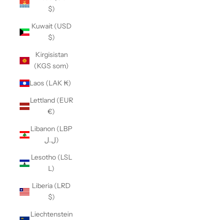
$)
Kuwait (USD
$)
Kirgisistan
(KGS som)
Laos (LAK ₭)
Lettland (EUR
€)
Libanon (LBP
ل.ل)
Lesotho (LSL
L)
Liberia (LRD
$)
Liechtenstein