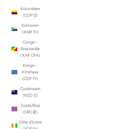
Kolumbien
(COP $)
Komoren
(KMF Fr)
Congo -
Brazzaville
(XAF CFA)
Kongo -
Kinshasa
(CDF Fr)
Cookinseln
(NZD $)
Costa Rica
(CRC ₡)
Côte d'Ivoire
(XOF Fr)