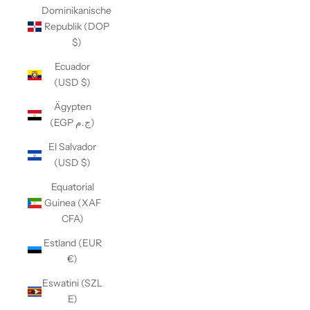
Dominikanische
Republik (DOP
$)
Ecuador
(USD $)
Ägypten
(EGP ج.م)
El Salvador
(USD $)
Equatorial
Guinea (XAF
CFA)
Estland (EUR
€)
Eswatini (SZL
E)