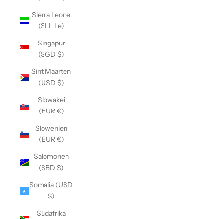
Sierra Leone
(SLL Le)
Singapur
(SGD $)
Sint Maarten
(USD $)
Slowakei
(EUR €)
Slowenien
(EUR €)
Salomonen
(SBD $)
Somalia (USD
$)
Südafrika