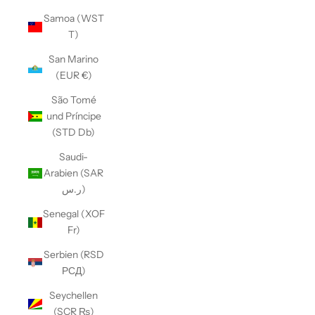
Samoa (WST
T)
San Marino
(EUR €)
São Tomé
und Príncipe
(STD Db)
Saudi-
Arabien (SAR
ر.س)
Senegal (XOF
Fr)
Serbien (RSD
РСД)
Seychellen
(SCR ₨)