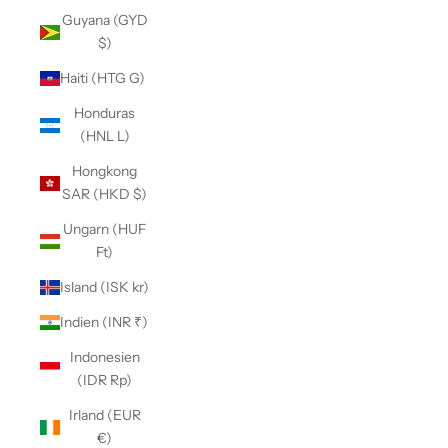
Guyana (GYD
$)
Haiti (HTG G)
Honduras
(HNL L)
Hongkong
SAR (HKD $)
Ungarn (HUF
Ft)
Island (ISK kr)
Indien (INR ₹)
Indonesien
(IDR Rp)
Irland (EUR
€)