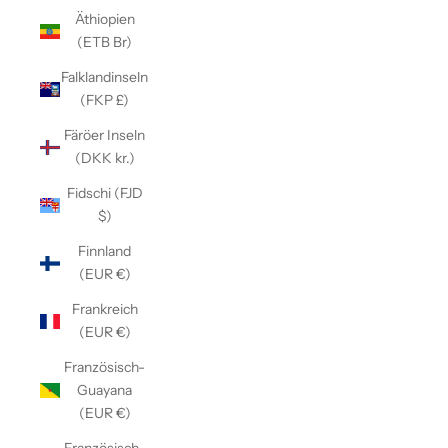
Äthiopien
(ETB Br)
Falklandinseln
(FKP £)
Färöer Inseln
(DKK kr.)
Fidschi (FJD
$)
Finnland
(EUR €)
Frankreich
(EUR €)
Französisch-
Guayana
(EUR €)