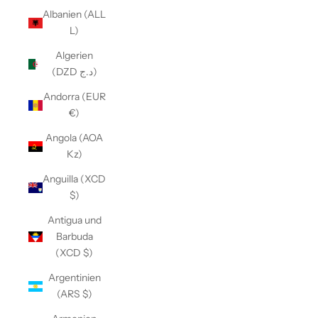
Albanien (ALL
L)
Algerien
(DZD د.ج)
Andorra (EUR
€)
Angola (AOA
Kz)
Anguilla (XCD
$)
Antigua und
Barbuda
(XCD $)
Argentinien
(ARS $)