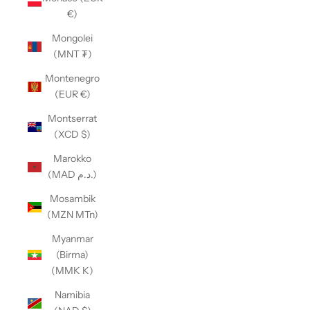
€)
Mongolei
(MNT ₮)
Montenegro
(EUR €)
Montserrat
(XCD $)
Marokko
(MAD د.م.)
Mosambik
(MZN MTn)
Myanmar
(Birma)
(MMK K)
Namibia