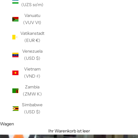
(UZS so'm)
Vanuatu
(VUV Vt)
Vatikanstadt
(EUR €)
Venezuela
(USD $)
Vietnam
(VND ₫)
Zambia
(ZMW K)
Simbabwe
(USD $)
Wagen
Ihr Warenkorb ist leer