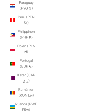
Paraguay
(PYG ₲)
Peru (PEN
S/)
Philippinen
(PHP ₱)
Polen (PLN
zł)
Portugal
(EUR €)
Katar (QAR
ر.ق)
Rumänien
(RON Lei)
Ruanda (RWF
FRw)