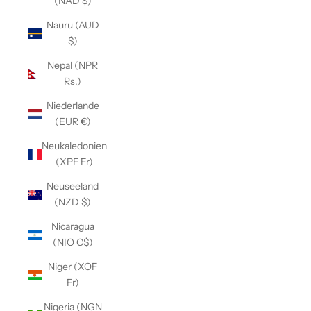
(NAD $)
Nauru (AUD
$)
Nepal (NPR
Rs.)
Niederlande
(EUR €)
Neukaledonien
(XPF Fr)
Neuseeland
(NZD $)
Nicaragua
(NIO C$)
Niger (XOF
Fr)
Nigeria (NGN