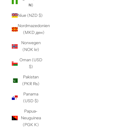
₦)
Niue (NZD $)
Nordmazedonien
(MKD ден)
Norwegen
(NOK kr)
Oman (USD
$)
Pakistan
(PKR ₨)
Panama
(USD $)
Papua-
Neuguinea
(PGK K)