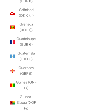
(EUR €)
Grönland
(DKK kr.)
Grenada
(XCD $)
Guadeloupe
(EUR €)
Guatemala
(GTQ Q)
Guernsey
(GBP £)
Guinea (GNF
Fr)
Guinea-
Bissau (XOF
Fr)