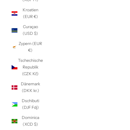
Kroatien
(EUR €)
Curaçao
(USD $)
Zypern (EUR
€)
Tschechische
Republik
(CZK Kč)
Dänemark
(DKK kr.)
Dschibuti
(DJF Fdj)
Dominica
(XCD $)